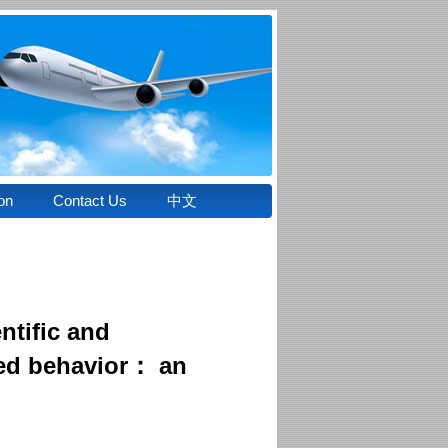
on
Contact Us
中文
ntific and
nned behavior： an