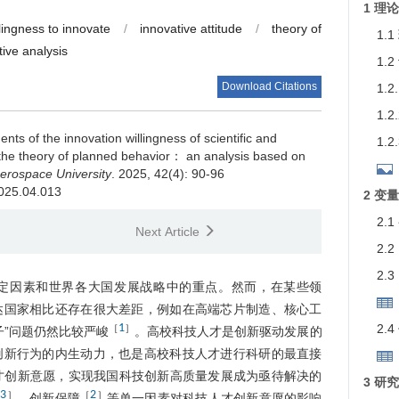
1 理
llingness to innovate
/
innovative attitude
/
theory of
1.
tive analysis
1
愿
Download Citations
1.
1.
ts of the innovation willingness of scientific and
1.
r the theory of planned behavior： an analysis based on
erospace University
. 2025, 42(4): 90-96
2025.04.013
2 变
2.
Next Article
2.
2.
定因素和世界各大国发展战略中的重点。然而，在某些领
达国家相比还存在很大差距，例如在高端芯片制造、核心工
1
2.
［
］
子”问题仍然比较严峻
。高校科技人才是创新驱动发展的
创新行为的内生动力，也是高校科技人才进行科研的最直接
才创新意愿，实现我国科技创新高质量发展成为亟待解决的
3 研
3
2
［
］
［
］
、创新保障
等单一因素对科技人才创新意愿的影响