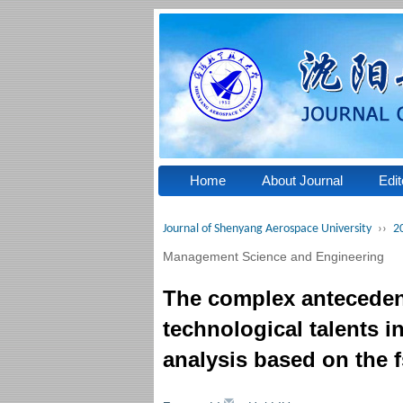
Home
About Journal
Edit
Journal of Shenyang Aerospace University
››
2
Management Science and Engineering
The complex antecedent
technological talents i
analysis based on the