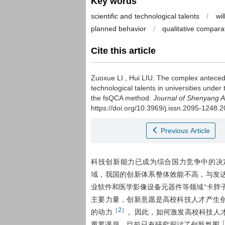
Key words
scientific and technological talents
/
wi
planned behavior
/
qualitative compara
Cite this article
Zuoxue LI
,
Hui LIU
.
The complex anteceden
technological talents in universities unde
the fsQCA method.
Journal of Shenyang A
https://doi.org/10.3969/j.issn.2095-1248.
Previous Article
科技创新能力已成为综合国力竞争中的决
域，我国的创新体系整体效能不高，与发
业软件和医学影像设备元器件等领域“卡脖
主要力量，创新意愿是高校科技人才产生
2
［
］
的动力
。因此，如何激发高校科技人
重要课题。目前已有研究探讨了创新氛围