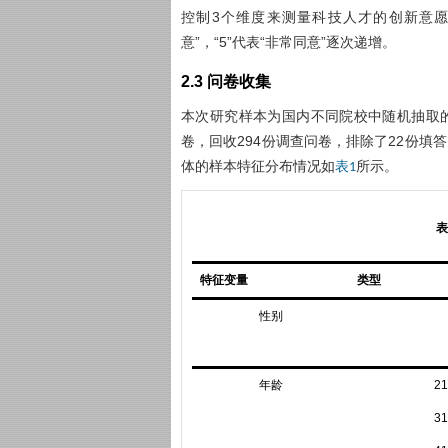
控制3个维度来测量科技人才的创新意愿
意”，“5”代表“非常同意”逐次递增。
2.3 问卷收集
本次研究样本为国内不同院校中随机抽取的
卷，回收294份调查问卷，排除了22份填
体的样本特征分布情况如
所示。
表1
表
特征变量
类型
性别
年龄
2
3