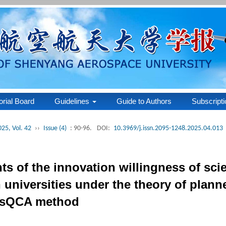
orial Board
Guidelines
Guide to Authors
Subscripti
025, Vol. 42
››
Issue (4)
: 90-96.
DOI:
10.3969/j.issn.2095-1248.2025.04.013
s of the innovation willingness of scie
n universities under the theory of pla
 fsQCA method