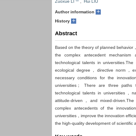
Zuoxue LI
,
Hui LIU
+
Author information
+
History
Abstract
Based on the theory of planned behavior，
the complex antecedent mechanism aff
technological talents in universities.Th
ecological degree，directive norm，exe
necessary conditions for the innovation
universities； There are three paths to
technological talents in universities，
attitude-driven，and mixed-driven.The c
complex antecedents of the innovation w
universities，improve the innovation effic
the high-quality development of scientific 