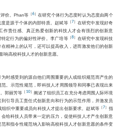
6
［
］
价。Phan等
在研究个体行为态度时认为态度由两个
7
［
］
态度是源于个体的内部特质。赵斌等
在研究中发现好奇
工作责任感、真正热爱创新的科技人才会有强烈的创新意
8
［
］
对特定行为的偏好性评价。李广培等
在研究中发现科技
导在精神上的认可，还可以提高收入，进而激发他们的创新
影响高校科技人才的创新意愿。
行为时感受到的源自他们周围重要的人或组织规范而产生的
规范。示范性规范，即科技人才周围领导和同事已表现出来
10
［
］
用。郭丽芳等
阐述了组织员工在充分考虑周围人际环境
起到引导员工责任式创新意向和行为的示范作用，并激发员
7
［
］
或组织中重要成员向科技人才提出创新要求。赵斌等
指
，会给科技人员带来一定的压力，促使科技人才产生创新意
规范和指令性规范纳入影响高校科技人才创新意愿的条件变