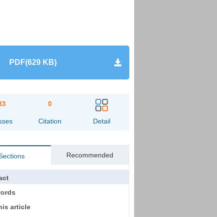
PDF(629 KB)
83
0
sses
Citation
Detail
Recommended
Sections
act
ords
his article