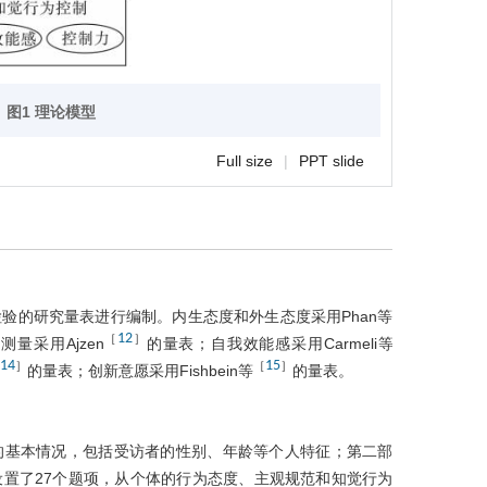
图1 理论模型
Full size
|
PPT slide
验的研究量表进行编制。内生态度和外生态度采用Phan等
12
［
］
量采用Ajzen
的量表；自我效能感采用Carmeli等
14
15
］
［
］
的量表；创新意愿采用Fishbein等
的量表。
的基本情况，包括受访者的性别、年龄等个人特征；第二部
置了27个题项，从个体的行为态度、主观规范和知觉行为