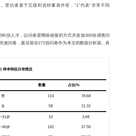
。受访者基于五级利克特量表作答，“1”代表“非常不同
科技人才，以问卷星网络链接的方式共发放300份调查问
答失效问卷，最后留存272份问卷作为本文的数据分析源。具
1 样本特征分布情况
数量
占比/%
男
214
78.68
女
58
21.32
1~31岁
10
3.68
1~40岁
102
37.50