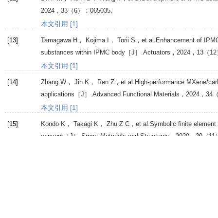
2024
，
33
（6）：065035.
本文引用 [1]
[13]
Tamagawa
H
，
Kojima
I
，
Torii
S
，et al.Enhancement of IPMC b
substances within IPMC body［J］.
Actuators
，
2024
，
13
（12
本文引用 [1]
[14]
Zhang
W
，
Jin
K
，
Ren
Z
，et al.High-performance MXene/carbo
applications［J］.
Advanced Functional Materials
，
2024
，
34
（
本文引用 [1]
[15]
Kondo
K
，
Takagi
K
，
Zhu
Z C
，et al.Symbolic finite element
sensors［J］.
Smart Materials and Structures
，
2020
，
29
（11
本文引用 [1]
Website Copyright © Editorial Dep
T
Fa
E-m