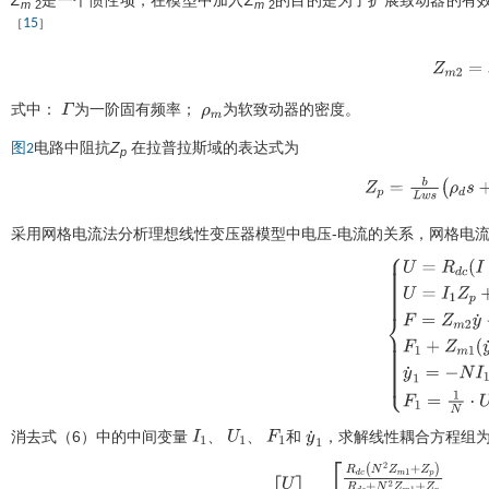
Z
是一个惯性项，在模型中加入
Z
的目的是为了扩展致动器的有
m
2
m
2
15
［
］
Z
m
2
=
s
3
式中：
为一阶固有频率；
为软致动器的密度。
Γ
ρ
m
电路中阻抗
Z
在拉普拉斯域的表达式为
图2
p
Z
p
=
b
L
w
s
ρ
d
s
+
1
ε
=
采用网格电流法分析理想线性变压器模型中电压-电流的关系，网格电流
U
=
I
1
)
U
=
I
1
Z
p
+
U
1
y
˙
1
F
1
+
Z
m
N
I
1
F
消去
式（6）
中的中间变量
、
、
和
，求解线性耦合方程组
I
1
U
1
F
1
y
˙
1