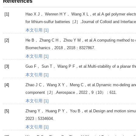
References
[1]
Hao
X J
，
Wenren
H Y
，
Wang
X L
，et al.A gel polymer elect
for lithium-sulfur batteries［J］.
Journal of Colloid and Interfac
本文引用 [1]
[2]
He
B
，
Zhang
C H
，
Zhou
Y M
，et al.A computing method to d
Biomechanics
，
2018
，
2018
：8327867.
本文引用 [1]
[3]
Guo
F
，
Sun
T
，
Wang
P F
，et al.Multi-stability of a planar
本文引用 [1]
[4]
Zhao
J C
，
Wang
X Y
，
Meng
C
，et al.Dynamic mo-deling and 
component［J］.
Aerospace
，
2022
，
9
（10）：611.
本文引用 [1]
[5]
Zhang
Y
，
Huang
P Y
，
You
B
，et al.Design and motion simula
2023
：5334604.
本文引用 [1]