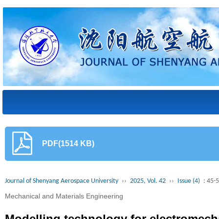
PDF(1514 KB)
Journal of Shenyang Aerospace University
››
2025, Vol. 42
››
Issue (4)
: 45-
Mechanical and Materials Engineering
Modelling technology for electromecha