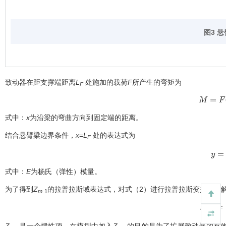
图3 
致动器在距支撑端距离
L
处施加的载荷
F
所产生的弯矩为
F
M
=
F
(
L
F
式中：
x
为沿梁的弯曲方向到固定端的距离。
结合悬臂梁边界条件，
x
=
L
处的表达式为
F
y
=
4
式中：
E
为杨氏（弹性）模量。
为了得到
Z
的拉普拉斯域表达式，对
式（2）
进行拉普拉斯变换并求
m
1
Z
m
1
=
1