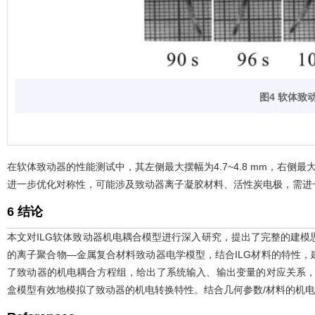
图4 软体
在软体致动器的性能测试中，其左侧最大摆幅为4.7~4.8 mm，右侧最大
进一步优化对称性，可能涉及致动器离子凝胶材料、活性炭电极，需进
6 结论
本文对ILG软体致动器机电耦合模型进行深入研究，提出了完整的建模思路，
的离子聚合物—金属复合材料致动器电学模型，结合ILG材料的特性
了致动器的机电耦合方程组，给出了系统输入、输出变量的对应关系，
盒模型有效地模拟了致动器的机电转换特性。结合几何参数/材料的机电