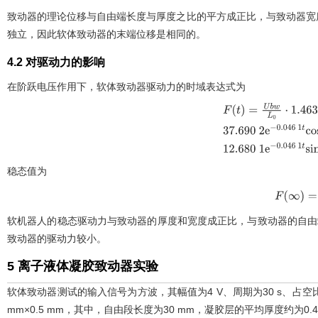
致动器的理论位移与自由端长度与厚度之比的平方成正比，与致动器宽
独立，因此软体致动器的末端位移是相同的。
4.2 对驱动力的影响
在阶跃电压作用下，软体致动器驱动力的时域表达式为
F
(
t
)
=
U
b
w
L
0
⋅
1.46
37.690
2
e
-
0.046
1
t
c
0.046
1
t
s
稳态值为
F
(
∞
)
=
0.5
软机器人的稳态驱动力与致动器的厚度和宽度成正比，与致动器的自由
致动器的驱动力较小。
5 离子液体凝胶致动器实验
软体致动器测试的输入信号为方波，其幅值为4 V、周期为30 s、占空比为
mm×0.5 mm，其中，自由段长度为30 mm，凝胶层的平均厚度约为0.4