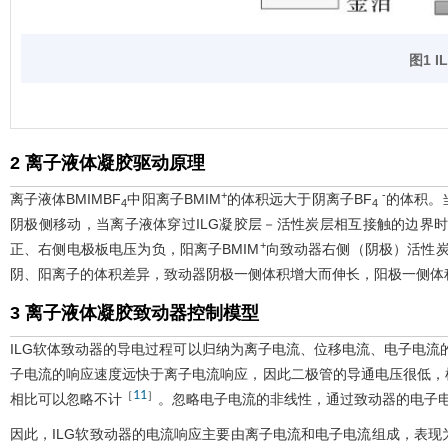
图1
I
2 离子液体凝胶驱动原理
+
-
离子液体BMIMBF
中阳离子BMIM
的体积远大于阴离子BF
的体积。
4
4
阴极侧移动，当离子液体穿过ILG凝胶层－活性炭层相互接触的边界
+
正、右侧电极板电压为负，阳离子BMIM
向致动器右侧（阴极）活性炭
阴、阳离子的体积差异，致动器阴极一侧体积增大而伸长，阳极一侧体
3 离子液体凝胶致动器控制模型
ILG软体致动器的导电过程可以归纳为离子电流、位移电流、电子电流的
子电流的响应速度远快于离子电流响应，因此二极管的导通电压很低，
11
［
］
相比可以忽略不计
。忽略电子电流的非线性，通过致动器的电子
因此，ILG软致动器的电流响应主要由离子电流和电子电流组成，表