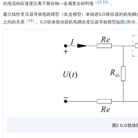
12
13
［
-
］
此电流响应速度比离子聚合物—金属复合材料慢
。
建立线性变压器等效电路模型（灰盒模型）来描述ILG致动器的机电
14
［
］
之间的关系
。ILG软体致动器机电耦合变压器等效模型如
所示
图2
图2
ILG
软体