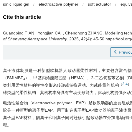
ionic liquid gel
/
electroactive polymer
/
soft actuator
/
equiv
Cite this article
Guangping TIAN
,
Yongjian CAI
,
Chenghong ZHANG
.
Modelling tech
of Shenyang Aerospace University
. 2025, 42(4): 45-50 https://doi.o
Previou
离子液体凝胶是一种新型软机器人致动器柔性材料，主要包含聚合物和离
（BMIMBF
）、甲基丙烯酸羟乙酯（HEMA）、2-二乙氧基苯乙酮（DE
4
3
4
［
-
］
类利用柔性材料的弹性变形来传递或转换运动、力或能量的机构
殊类型的柔性机构，其机构本身具有主动变形能力，驱动机构提供驱动
电活性聚合物（electroactive polymer，EAP）是软致
胶是一种新型的离子型EAP。用于制造离子型EAP致动器的离子液体
离子型EAP材料，阴离子和阳离子同时迁移引起致动器在外加电场作用
程。