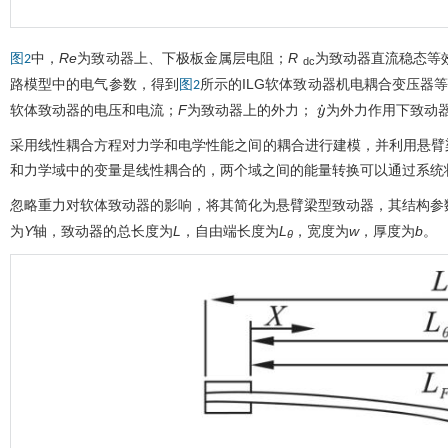
中，
Re
为致动器上、下极板金属层电阻；
R
为致动器直流稳态等
图2
dc
路模型中的电气参数，得到
所示的ILG软体致动器机电耦合变压器
图2
软体致动器的电压和电流；
F
为致动器上的外力；
为外力作用下致动
y
˙
采用线性耦合方程对力学和电学性能之间的耦合进行建模，并利用悬臂
和力学域中的变量是线性耦合的，两个域之间的能量转换可以通过系统
忽略重力对软体致动器的影响，将其简化为悬臂梁型致动器，其结构参
为
Y
轴，致动器的总长度为
L
，自由端长度为
L
，宽度为
w
，厚度为
b
。
θ