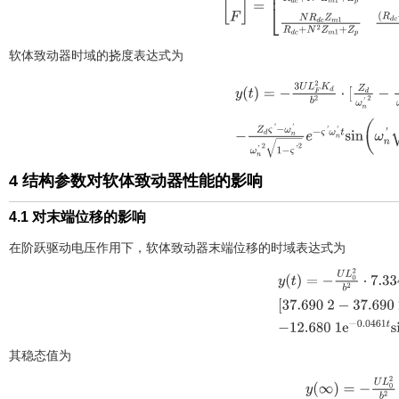
U
F
=
R
d
c
N
2
Z
m
1
+
Z
p
R
d
c
+
N
2
Z
m
软体致动器时域的挠度表达式为
y
(
t
)
=
-
3
U
L
F
2
K
d
b
2
⋅
[
Z
d
ω
n
'
2
-
Z
d
ς
'
-
ω
n
'
ω
n
'
2
1
-
ς
'
2
4 结构参数对软体致动器性能的影响
4.1 对末端位移的影响
在阶跃驱动电压作用下，软体致动器末端位移的时域表达式为
y
(
t
)
=
-
U
L
0
2
b
2
⋅
7.33
37.690
2
e
-
0.046
1
t
c
0.0461
t
s
其稳态值为
y
(
∞
)
=
-
U
L
0
2
b
2
⋅
2