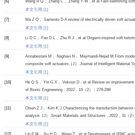
[6]
Wang
R Q
，
Zhang
C
，
Zhang
Y W
，et al.Fast-swimming soft
本文引用 [1]
[7]
Ma
Z Q
，
Sameoto
D
.A review of electrically driven soft actu
本文引用 [1]
[8]
Li
D C
，
Fan
D L
，
Zhu
R J
，et al.Origami-inspired soft twis
本文引用 [1]
[9]
Annabestani
M
，
Naghavi
N
，
Maymandi-Nejad
M
.From modeli
composite soft actuators［J］.
Journal of Intelligent Material
本文引用 [1]
[10]
He
Q S
，
Yin
G X
，
Vokoun
D
，et al.Review on improvement，
of Bionic Engineering
，
2022
，
19
（2）：279-298.
本文引用 [1]
[11]
Olsen
Z J
，
Kim
K J
.Characterizing the transduction behavior
analysis［J］.
Smart Materials and Structures
，
2022
，
31
（2）
本文引用 [1]
[12]
Lin
F M
，
Xu
H D
，
Wang
T
，et al.Development of IPMC actua