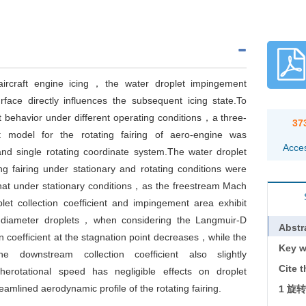
aircraft engine icing，the water droplet impingement
urface directly influences the subsequent icing state.To
t behavior under different operating conditions，a three-
37
t model for the rotating fairing of aero-engine was
Acce
nd single rotating coordinate system.The water droplet
ng fairing under stationary and rotating conditions were
that under stationary conditions，as the freestream Mach
 collection coefficient and impingement area​ exhibit
e-diameter droplets，when considering the Langmuir-D
Abstr
ion coefficient at the stagnation point decreases，while the
Key w
 downstream collection coefficient also slightly
Cite t
​​rotational speed​​ has negligible effects on droplet
eamlined aerodynamic profile of the rotating fairing.
1 旋