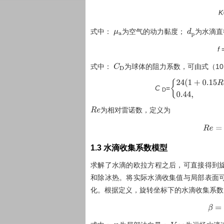
K
式中：
为空气的动力黏度；
为水滴直
μ
a
d
p
f
式中：
为球体的阻力系数，可由
式（1
C
D
C
=
24
(
1
+
0.15
R
e
0.6
D
为相对雷诺数，定义为
R
e
R
e
v
1.3 水滴收集系数模型
求解了水滴的欧拉方程之后，可直接得到
和除冰热。将实际水滴收集值与局部表面
化。根据定义，旋转坐标下的水滴收集系数
β
=
α
α