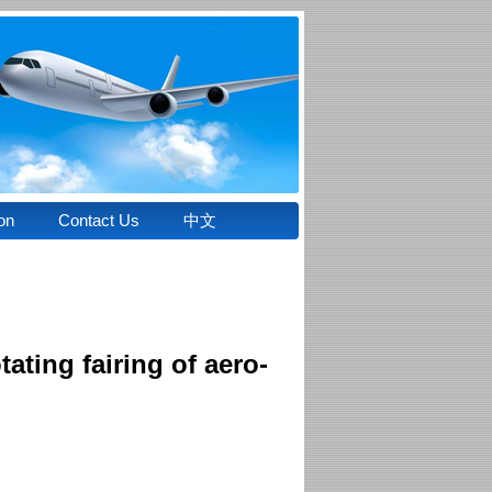
on
Contact Us
中文
ating fairing of aero-