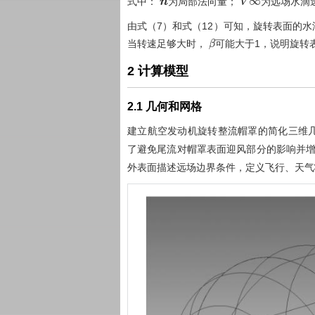
式中：
为局部法向量；
为远场水滴
n
V
∞
由
式（7）
和
式（12）
可知，旋转表面的水
当转速足够大时，
可能大于1，说明旋转
β
2 计算模型
2.1 几何和网格
建立航空发动机旋转整流帽罩的简化三维
了避免尾流对帽罩表面迎风部分的影响并
外表面描述远场边界条件，定义飞行、天气