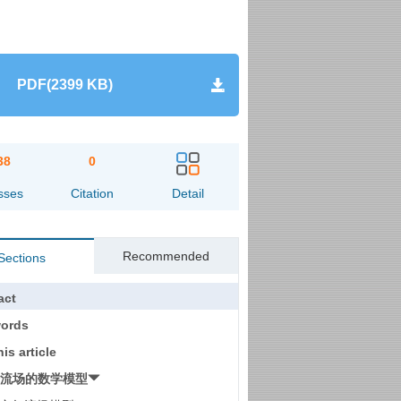
PDF(2399 KB)
38
0
sses
Citation
Detail
Recommended
Sections
act
ords
his article
转流场的数学模型