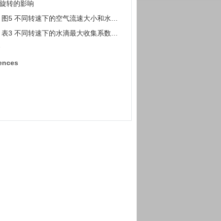
集系数
2 旋转的影响
图5 不同转速下的空气流速大小和水滴
分数
表3 不同转速下的水滴最大收集系数和
极限
ences