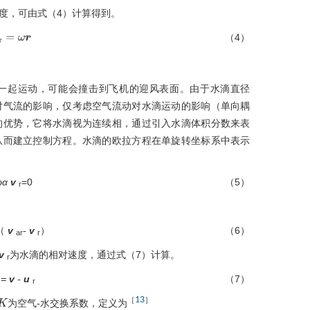
度，可由
式（4）
计算得到。
（4）
=
ω
r
一起运动，可能会撞击到飞机的迎风表面。由于水滴直径
对气流的影响，仅考虑空气流动对水滴运动的影响（单向耦
的优势，它将水滴视为连续相，通过引入水滴体积分数来表
从而建立控制方程。水滴的欧拉方程在单旋转坐标系中表示
ρα
v
=0
（5）
r
（
v
-
v
）
（6）
ar
r
v
为水滴的相对速度，通过
式（7）
计算。
r
=
v
-
u
（7）
r
13
［
］
为空气-水交换系数，定义为
K