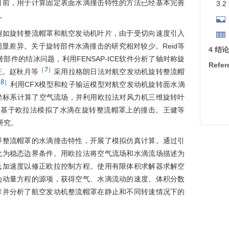
的收
目前，用于计算固定表面水滴撞击特性的方法已经基本完善
3.
。
体积
例如旋转整流帽罩和航空发动机叶片，由于受切向速度引入
显差异。关于旋转部件水滴撞击的研究相对较少。Reid等
碰撞
4 结论
部件的结冰问题，利用FENSAP-ICE软件分析了轴对称旋
Refer
7
［
］
征。赵秋月等
采用拉格朗日法对航空发动机旋转整流帽
8
［
］
利用CFX模型和粒子输运模型对航空发动机旋转面水滴
坐标系计算了空气流场，并利用欧拉法对风力机三维旋转叶
］
基于欧拉法模拟了水滴在旋转整流帽罩上的撞击。王健等
研究。
即整流帽罩的水滴撞击特性，开展了模拟仿真计算。通过引
化为稳态边界条件。用欧拉法将空气流场和水滴流场描述为
氏加速度以修正欧拉控制方程。使用有限体积求解器求解空
为动量方程的源项，获得空气、水滴流动的速度、体积分数
算并分析了航空发动机整流帽罩在静止和不同转速情况下的