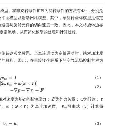
模型。将非旋转条件扩展为旋转条件的方法有4种，分别是
合平面模型及滑动网格模型。其中，单旋转坐标模型是假定
向速度与旋转元件的切向速度一致。因此，本文将旋转边界
定常流动，从而简化模型的处理和计算过程。
单旋转参考坐标系。当牵连运动为定轴运动时，绝对加速度
度的总和。因此，在单旋转坐标系下的空气流场控制方程为
（1）
a
v
a
r
=
0
（2）
a
r
+
ω
ω
×
r
=
-
∇
p
+
∇
τ
r
+
F
相对速度为基础的黏性应力；
为外力矢量；
为转速；
F
ω
r
度；
（
）为牵连加速度。
可由
式（3）
计算得
ω
ω
×
r
v
a
r
（3）
v
a
-
u
r