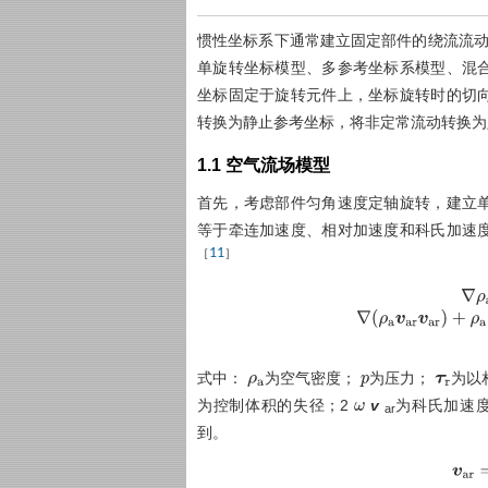
惯性坐标系下通常建立固定部件的绕流流动
单旋转坐标模型、多参考坐标系模型、混
坐标固定于旋转元件上，坐标旋转时的切
转换为静止参考坐标，将非定常流动转换为
1.1 空气流场模型
首先，考虑部件匀角速度定轴旋转，建立
等于牵连加速度、相对加速度和科氏加速
11
［
］
∇
ρ
∇
ρ
a
v
a
r
v
a
r
+
ρ
a
2
ω
v
式中：
为空气密度；
为压力；
为以
ρ
a
p
τ
r
为控制体积的失径；2
v
为科氏加速
ω
ar
到。
v
a
r
=