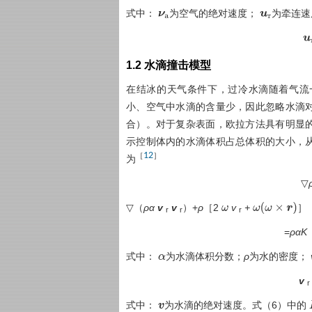
式中：
为空气的绝对速度；
为牵连速
ν
a
u
r
u
r
1.2 水滴撞击模型
在结冰的天气条件下，过冷水滴随着气流
小、空气中水滴的含量少，因此忽略水滴
合）。对于复杂表面，欧拉方法具有明显
示控制体内的水滴体积占总体积的大小，
12
［
］
为
▽
▽（
ρα
v
v
）+
ρ
［2
v
+
］
ω
ω
(
ω
×
r
)
r
r
r
=
ραK
式中：
为水滴体积分数；
ρ
为水的密度；
α
v
r
式中：
为水滴的绝对速度。
式（6）
中的
v