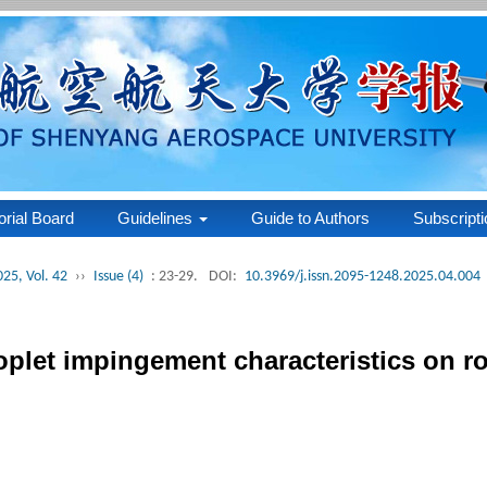
orial Board
Guidelines
Guide to Authors
Subscripti
025, Vol. 42
››
Issue (4)
: 23-29.
DOI:
10.3969/j.issn.2095-1248.2025.04.004
oplet impingement characteristics on rot