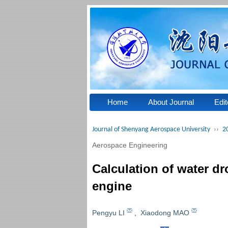
Home
About Journal
Edit
Journal of Shenyang Aerospace University
››
2
Aerospace Engineering
Calculation of water dr
engine
Pengyu LI
,
Xiaodong MAO