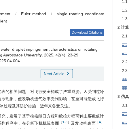
1.
1.
gement
/
Euler method
/
single rotating coordinate
1.
cient
2 计
Download Citations
2.
f water droplet impingement characteristics on rotating
g Aerospace University
. 2025, 42(4): 23-29
2025.04.004
2.
2.
Next Article
代表的相关问题，对飞行安全构成了严重威胁。因受到过冷
3 仿
结冰现象，使发动机进气效率受到影响，甚至可能造成飞行
3.
冰过程及其防护措施，近年来备受关注。
研究，发展了基于拉格朗日方程和欧拉方程两种主要数值计
体积
1
3
4
［
-
］
［
］
系列程序中，在分析飞机机翼表面
及发动机表面