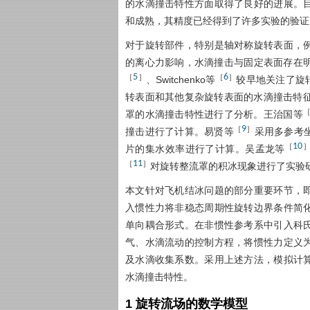
的水滴撞击特性方面取得了良好的进展。
和成熟，其精度已经得到了许多实验的验证
对于旋转部件，特别是轴对称旋转表面，
的离心力影响，水滴撞击与固定表面存在明
5
6
［
］
［
］
、Switchenko等
较早地关注了旋转
转表面和其他复杂旋转表面的水滴撞击特
罩的水滴撞击特性进行了分析。王治国等
9
［
］
撞击进行了计算。易贤等
采用多参考
10
［
片的集水效率进行了计算。吴孟龙等
11
［
］
对旋转整流罩的积冰现象进行了实验
本文针对飞机结冰问题的部分重要环节，
入惯性力将非稳态周期性旋转边界条件简
单向耦合形式。在非惯性参考系中引入科
气、水滴流动的控制方程，将惯性力定义
及水滴收集系数。采用上述方法，模拟计
水滴撞击特性。
1 旋转流场的数学模型