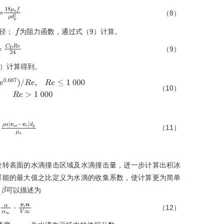
=
（8）
18
μ
a
f
ρ
d
p
2
径；
为阻力函数，通过
式（9）
计算。
f
=
（9）
C
D
R
e
24
0）
计算得到。
（10）
87
)
/
R
e
,
R
e
≤
1
000
0.44
,
R
e
>
1
000
（11）
=
ρ
a
|
v
a
r
-
r
|
d
p
μ
a
旋转表面的水滴撞击区域及水滴撞击量，进一步计算出积冰
可能的最大值之比定义为水滴的收集系数，使计算更为简单
可以描述为
β
（12）
∞
·
v
r
n
V
∞