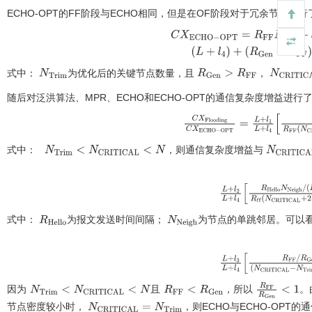
ECHO-OPT的FF阶段与ECHO相同，但是在OF阶段对于冗余节点进行
C
X
E
C
H
O
-
O
P
T
=
R
F
F
N
(
L
+
l
4
)
+
R
(
R
G
e
n
-
R
F
F
)
N
式中：
为优化后的关键节点数量，且
，
N
T
r
i
m
R
G
e
n
>
R
F
F
N
C
R
I
T
I
C
随后对泛洪算法、MPR、ECHO和ECHO-OPT的通信复杂度增益进行
C
X
F
l
o
o
d
i
O
P
T
=
L
+
l
1
L
+
l
4
R
G
e
n
N
R
F
F
(
式中：
，则通信复杂度增益与
N
T
r
i
m
<
N
C
R
I
T
I
C
A
L
<
N
N
C
R
I
T
I
C
A
(
N
T
r
L
+
l
2
L
+
l
4
R
H
e
l
l
o
N
N
e
i
式中：
为报文发送时间间隔；
为节点的单跳邻居。可以
R
H
e
l
l
o
N
N
e
i
g
h
L
+
l
3
L
+
l
4
R
F
F
/
R
G
e
n
+
N
T
r
i
m
+
1
)
R
因为
且
，所以
。
N
T
r
i
m
<
N
C
R
I
T
I
C
A
L
<
N
R
F
F
<
R
G
e
n
R
F
F
R
G
e
n
<
节点密度较小时，
，则ECHO与ECHO-OPT
N
C
R
I
T
I
C
A
L
=
N
T
r
i
m