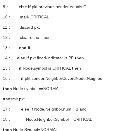
9：
else if
pkt.previous-sender equals C
10： mark CRITICAL
11： discard pkt
12： clear echo timer
13：
end if
14：
else if
pkt.flood-indicator is PF
then
15：
if
Node.symbol is CRITICAL
then
16：
if
pkt.sender.NeighborCoverdNode.Neighbor
then
Node.symbol ==NORMAL
transmit pkt
17：
else if
Node.Neighbor.num==1 and
18： Node.Neighbor.Symbol==CRITICAL
then
Node.Symbol=NORMAL