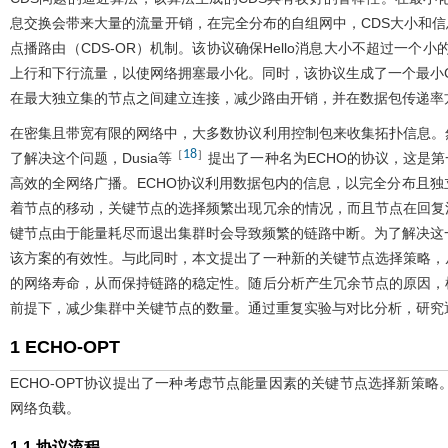
息交换会带来大量的流量开销，在完全分布的自组网中，CDS大小和信息
点播路由（CDS-OR）机制。该协议确保Hello消息大小不超过一个
上行和下行流量，以使网络拥塞最小化。同时，该协议生成了一个最小
在最大独立集的节点之间建立连接，减少路由开销，并在数据包传递率
在密集且带宽有限的网络中，大多数协议利用控制包来收集拓扑信息。
18
［
］
了解决这个问题，Dusia等
提出了一种名为ECHO的协议，这是
高效的全网络广播。ECHO协议利用数据包内的信息，以完全分布且
着节点的移动，关键节点的选择频繁出现冗余的情况，而且节点在回复
键节点由于能量耗尽而退出集群时会导致频繁的链路中断。为了解决这一问
该方案的有效性。与此同时，本文提出了一种新的关键节点选择策略，
的网络寿命，从而保持链路的稳定性。随后分析产生冗余节点的原因，
前提下，减少集群中关键节点的数量。通过重复实验与对比分析，研究
1 ECHO‑OPT
ECHO‑OPT协议提出了一种考虑节点能量因素的关键节点选择新策
网络负载。
1.1 协议流程