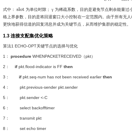
C
W
*
=
s
l
o
t
×
γ
×
2
式中：
为单位时隙；
为稀疏系数，目的是避免节点剩余能量过
γ
s
l
o
t
γ
格上界参数，目的是将回退窗口大小控制在一定范围内。由于所有无人
更快地获得信道的回复消息并成为关键节点，从而维护集群的稳定性。
1.3 连接支配集优化策略
算法1
ECHO-OPT关键节点的选择与优化
1：
procedure
WHENPACKETRECEIVED（pkt）
2：
if
pkt.flood-indicator is FF
then
3：
if
pkt.seq-num has not been received earlier
then
4： pkt.previous-sender pkt.sender
5： pkt.sender <-C
6： select backofftimer
7： transmit pkt
8： set echo timer