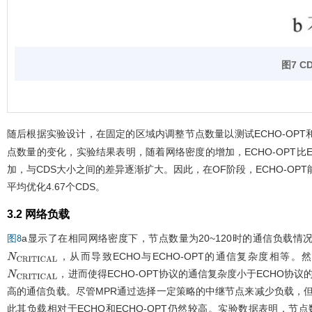
图7
C
随后根据实验设计，在固定的区域内调整节点数量以测试ECHO-OPT
点数量的变化，实验结果表明，随着网络密度的增加，ECHO-OPT
加，与CDS大小之间的差异逐渐扩大。因此，在OF阶段，ECHO-OP
平均优化4.67个CDS。
3.2 网络负载
a显示了在相同网络密度下，节点数量为20~120时的通信负载情
图8
，从而导致ECHO与ECHO-OPT的通信复杂度相
N
C
R
I
T
I
C
A
L
，进而使得ECHO-OPT协议的通信复杂度小于ECHO
N
C
R
I
T
I
C
A
L
高的通信负载。尽管MPR通过选择一定策略的中继节点来减少负载，但
此其负载相对于ECHO和ECHO-OPT仍然较高。实验数据表明，节