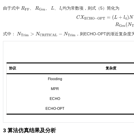
由于式中
、
、
、
均为常数项，则
式（5）
简化为
R
F
F
R
G
e
n
L
l
i
C
(
L
+
l
4
)
N
[
R
F
F
(
N
C
R
I
T
I
C
A
L
N
T
r
i
式中：
，则ECHO-OPT的渐近复杂度
N
T
r
i
m
>
N
C
R
I
T
I
C
A
L
-
N
T
r
i
m
协议
复杂度
Flooding
MPR
ECHO
ECHO-OPT
3 算法仿真结果及分析