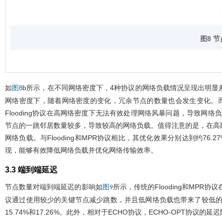
图8 
如
b所示，在不同网络密度下，4种协议的网络负载情况呈现出明显差
图8
网络密度下，随着网络密度的变化，冗余节点的数量也会发生变化。而E
Flooding协议在高网络密度下无法有效处理网络风暴问题，导致网
节点的一跳邻居数量较多，导致较高的网络负载。值得注意的是，在高网络
网络负载。与Flooding和MPR协议相比，其优化效果分别达到约76.
现，能够有效降低网络负载并优化网络传输效率。
3.3 端到端延迟
节点数量对端到端延迟的影响如
所示，传统的Flooding和MP
图9
议通过使用较少的关键节点减少跳数，并且低网络负载也带来了较低的延迟。
15.74%和17.26%。此外，相对于ECHO协议，ECHO-OPT协议