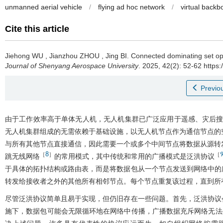
unmanned aerial vehicle
/
flying ad hoc network
/
virtual back
Cite this article
Jiehong WU
,
Jianzhou ZHOU
,
Jing BI
.
Connected dominating set opt
Journal of Shenyang Aerospace University
. 2025, 42(2): 52-62 https
Previou
由于工作效率高于单体无人机，无人机集群已广泛应用于遥感、灾后
无人机集群组成的无需依赖于基础设施，以无人机节点作为通信节点的
与所有其他节点直接通信，因此需要一个或多个中间节点将数据从源转
8
［
］
［
跳无线网络
的常用模式，其中传统和常用的广播模式是泛洪协议
于具体的拓扑结构或路由表，而是将数据包从一个节点发送到网络中的
转发给接收者之外的其他所有相邻节点。每个节点重复该过程，直到所
尽管泛洪协议简单且易于实现，但仍旧存在一些问题。首先，泛洪协议
施下，数据包可能会无限循环地在网络中传播，广播数据充斥网络无法