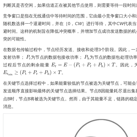
判断其是否空闲，如果信道正在被其他节点使用，则需要等待一段时间
竞争窗口是指在无线通信中等待时间的范围，它由最小竞争窗口大小和
随机数选择一个退避时间，并在［0，
CW
］进行等待，其中
CW
代表当
避时间。这样的机制旨在降低冲突概率，并增加节点成功发送数据的机
突的可能性。
在数据包传输过程中，节点经历发送、接收和处理3个阶段。因此，一
发射功率；
为节点的数据包接收功率；
为节点的数据包处理功
P
r
P
h
过程后节点的剩余能量
。因此，
E
r
=
E
-
(
P
t
+
P
r
+
P
h
)
×
T
。
E
r
m
i
n
≥
(
P
t
+
P
r
+
P
h
)
×
T
在关键节点选择过程中，如果能量较低的节点被选为关键节点，可能会
发送顺序直接影响最终的关键节点选择结果。节点B因能量耗尽退出集
点B时，节点B将被选为关键节点。然而，由于其能量不足，链路的稳
消息。