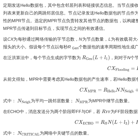
定期发送Hello数据包，其中包含邻居列表和链接状态信息。当节点接收
列表来更新自己的两跳邻居信息。节点记录发送Hello数据包的节点作为M
性的MPR节点。选定的MPR节点负责转发其他节点的数据包，以构
MPR节点传递到目标节点，实现节点之间的有效通信。
设
CX
为每秒通过网络传输的字节总数，
N
为节点数量，
L
为有效载荷大
报头的大小。假设每个节点以每秒
R
个数据包的速率周期性地生成
Gen
在泛洪算法中，每个节点生成的字节数为
，则对于
N
个
R
G
e
n
(
L
+
l
1
)
C
X
F
l
o
o
d
i
n
g
=
R
从前文得知，MPR中需要考虑其Hello数据包的产生速率，若Hello数
C
X
M
P
R
=
R
H
e
l
l
o
N
N
N
e
i
g
h
+
R
G
式中：
为平均一跳邻居数量；
为MPR中继节点数量。
N
N
e
i
g
h
N
M
P
R
在ECHO中，消息发送分为两个阶段即FF与OF，若
为FF阶段数
R
F
F
C
X
E
C
H
O
=
R
f
f
N
(
L
+
l
3
)
+
R
G
e
n
N
(
N
式中：
为网络中关键节点的数量。
N
C
R
I
T
I
C
A
L