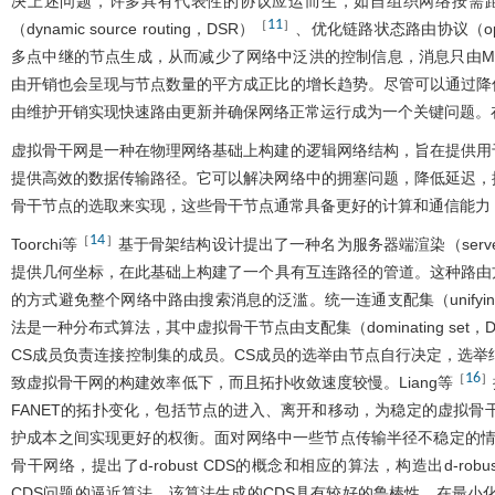
决上述问题，许多具有代表性的协议应运而生，如自组织网络按需距离矢量路由协议（
11
［
］
（dynamic source routing，DSR）
、优化链路状态路由协议（optimize
多点中继的节点生成，从而减少了网络中泛洪的控制信息，消息只由M
由开销也会呈现与节点数量的平方成正比的增长趋势。尽管可以通过降
由维护开销实现快速路由更新并确保网络正常运行成为一个关键问题。
虚拟骨干网是一种在物理网络基础上构建的逻辑网络结构，旨在提供用
提供高效的数据传输路径。它可以解决网络中的拥塞问题，降低延迟，
骨干节点的选取来实现，这些骨干节点通常具备更好的计算和通信能力
14
［
］
Toorchi等
基于骨架结构设计提出了一种名为服务器端渲染（server
提供几何坐标，在此基础上构建了一个具有互连路径的管道。这种路由
的方式避免整个网络中路由搜索消息的泛滥。统一连通支配集（unifying conn
法是一种分布式算法，其中虚拟骨干节点由支配集（dominating set，
CS成员负责连接控制集的成员。CS成员的选举由节点自行决定，选举
16
［
］
致虚拟骨干网的构建效率低下，而且拓扑收敛速度较慢。Liang等
FANET的拓扑变化，包括节点的进入、离开和移动，为稳定的虚拟
护成本之间实现更好的权衡。面对网络中一些节点传输半径不稳定的情况，
骨干网络，提出了d‑robust CDS的概念和相应的算法，构造出d‑ro
CDS问题的逼近算法，该算法生成的CDS具有较好的鲁棒性。在最小