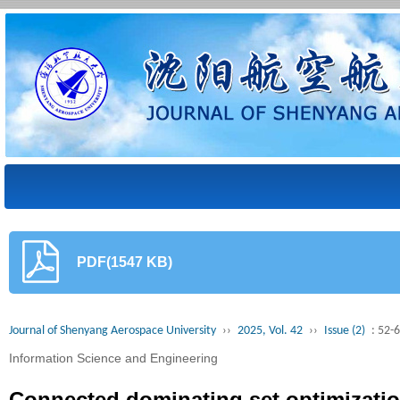
PDF(1547 KB)
Journal of Shenyang Aerospace University
››
2025, Vol. 42
››
Issue (2)
: 52-
Information Science and Engineering
Connected dominating set optimizati