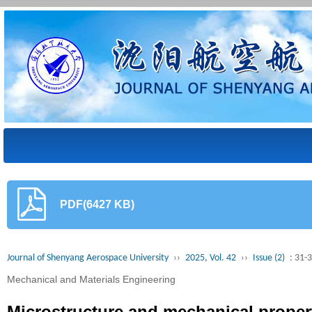
PDF(6427 KB)
Journal of Shenyang Aerospace University
››
2025, Vol. 42
››
Issue (2)
: 31-
Mechanical and Materials Engineering
Microstructure and mechanical propert