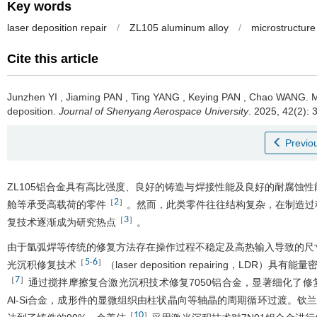
Key words
laser deposition repair
/
ZL105 aluminum alloy
/
microstructure
Cite this article
Junzhen YI
,
Jiaming PAN
,
Ting YANG
,
Keying PAN
,
Chao WANG
.
M
deposition.
Journal of Shenyang Aerospace University
. 2025, 42(2): 
Previou
ZL105铝合金具有高比强度、良好的铸造与焊接性能及良好的耐腐蚀性
2
［
］
舱等承受高载荷的零件
。然而，此类零件往往结构复杂，在制造过
3
［
］
复技术逐渐成为研究热点
。
由于氩弧焊等传统的修复方法存在操作过程不稳定及高热输入导致的尺
5
6
［
-
］
光沉积修复技术
（laser deposition repairing
7
［
］
通过搅拌摩擦复合激光沉积技术修复7050铝合金，显著细化了修
Al-Si合金，成形件的显微组织由柱状晶向等轴晶的周期循环过渡。钦
10
［
］