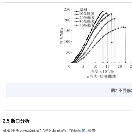
图7 不同
2.5 断口分析
修复比为20%的修复试样的拉伸断口形貌如
所示。
图8