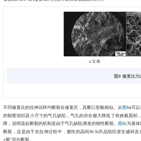
图8 修复比为
不同修复比的拉伸试样均断裂在修复区，其断口形貌相似。从
a可
图8
的韧窝组织及小尺寸的气孔缺陷，气孔的存在极大降低了有效截面积
降，说明该处断裂的机制是由于气孔缺陷诱发的韧性断裂。
c为基
图8
断裂，这是由于在拉伸过程中，脆性的晶间Al-Si共晶组织发生破碎及
+脆”混合断裂。