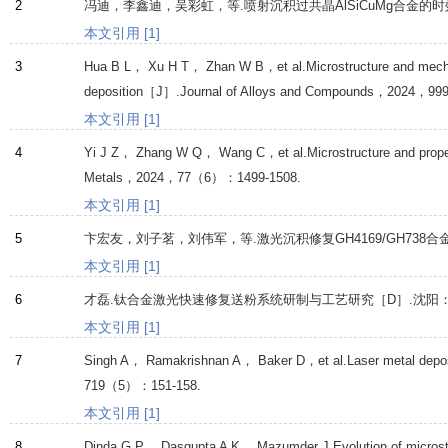
2
冯迪，李鑫迪，吴彩虹，等.喷射沉积过共晶AlSiCuMg合金的
本文引用 [1]
3
Hua
B L
，
Xu
H T
，
Zhan
W B
，et al.Microstructure and mecha
deposition［J］.
Journal of Alloys and Compounds
，
2024
，
99
本文引用 [1]
4
Yi
J Z
，
Zhang
W Q
，
Wang
C
，et al.Microstructure and prop
Metals
，
2024
，
77
（6）：1499-1508.
本文引用 [1]
5
卞宏友，刘子茗，刘伟军，等.激光沉积修复GH4169/GH738
本文引用 [1]
6
才磊.钛合金激光快速修复送粉系统研制与工艺研究［D］.沈阳
本文引用 [1]
7
Singh
A
，
Ramakrishnan
A
，
Baker
D
，et al.Laser metal depo
719
（5）：151-158.
本文引用 [1]
8
Dinda
G P
，
Dasgupta
A K
，
Mazumder
J
.Evolution of micros