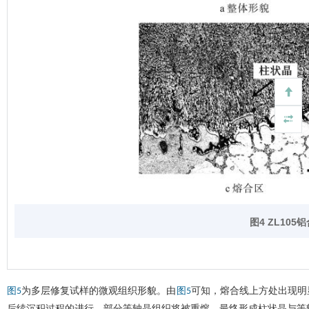
图4
ZL105
铝
为多层修复试样的微观组织形貌。由
可知，熔合线上方处出现明
图5
图5
后续沉积过程的进行，部分等轴晶组织将被重熔，最终形成柱状晶与等