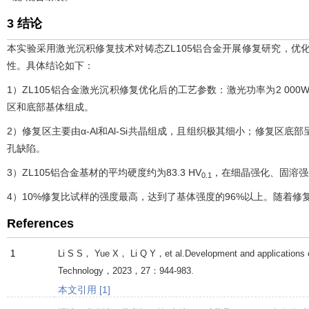
3 结论
本实验采用激光沉积修复技术对铸态ZL105铝合金开展修复研究，
性。具体结论如下：
1）ZL105铝合金激光沉积修复优化后的工艺参数：激光功率为2 00
区和底部基体组成。
2）修复区主要由α-Al和Al-Si共晶组成，且组织极其细小；修复
孔缺陷。
3）ZL105铝合金基材的平均硬度约为83.3 HV
，在细晶强化、固溶强化
0.1
4）10%修复比试样的强度最高，达到了基体强度的96%以上。随着修
References
1
Li
S S
，
Yue
X
，
Li
Q Y
，et al.Development and applications 
Technology
，
2023
，
27
：944-983.
本文引用 [1]