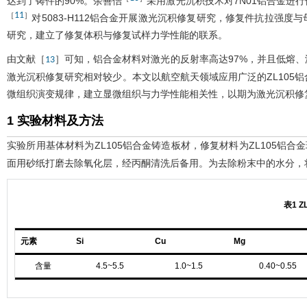
达到了铸件的90%。余善佶
采用激光沉积技术对7N01铝合金进
11
［
］
对5083-H112铝合金开展激光沉积修复研究，修复件抗拉强
研究，建立了修复体积与修复试样力学性能的联系。
由文献［
］可知，铝合金材料对激光的反射率高达97%，并且低熔
13
激光沉积修复研究相对较少。本文以航空航天领域应用广泛的ZL105
微组织演变规律，建立显微组织与力学性能相关性，以期为激光沉积修
1 实验材料及方法
实验所用基体材料为ZL105铝合金铸造板材，修复材料为ZL105铝合金球
面用砂纸打磨去除氧化层，经丙酮清洗后备用。为去除粉末中的水分，将ZL
表1
Z
元素
Si
Cu
Mg
含量
4.5~5.5
1.0~1.5
0.40~0.55