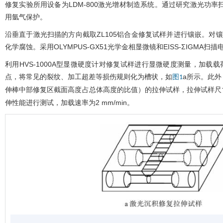
修复实验所用设备为LDM-800激光增材制造系统。通过研究激光功
用氩气保护。
沿垂直于激光扫描的方向截取ZL105铝合金修复试样并进行镶嵌。对
化学腐蚀。采用OLYMPUS-GX51光学金相显微镜和EISS-ΣIGM
利用HVS-1000A型显微硬度计对修复试样进行显微硬度测量，加载载
点，将常见的裂纹、加工超差等损伤规则化为槽状，如
a所示。此外
图1
伸棒中部修复区截面高度占总体高度的比值）的拉伸试样，拉伸试样尺
伸性能进行测试，加载速率为2 mm/min。