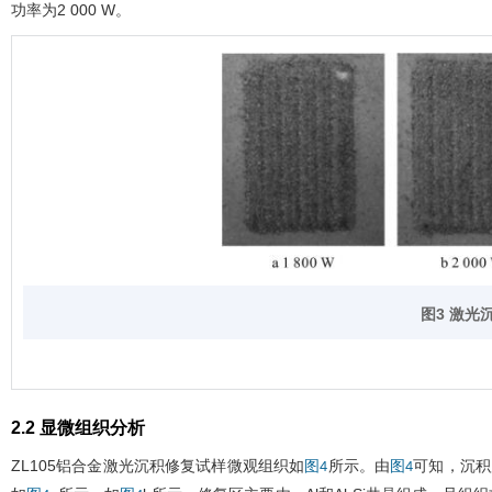
功率为2 000 W。
图3 激
2.2 显微组织分析
ZL105铝合金激光沉积修复试样微观组织如
所示。由
可知，沉积
图4
图4