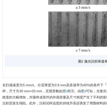
图2 激光沉积单道
［
在扫描速度为5 mm/s、分层厚度为0.8 mm及搭接率为45%的条件下
样，尺寸为30 mm×20 mm，宏观形貌如
所示。由
可知，当激光
图3
图3
糙度的大幅增加，对最终成形件的外观质量及尺寸精度产生了不利的影响
沉积层发生塌陷。此外，沉积试样温度的持续升高还诱发了周围材料的