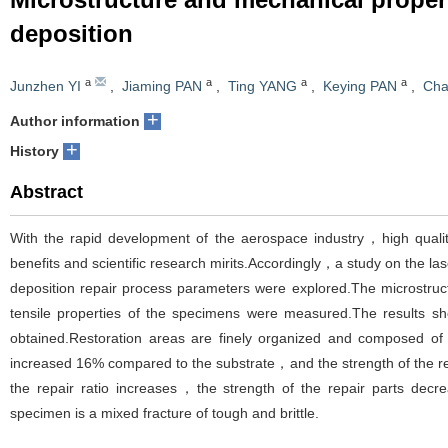
deposition
a
a
a
a
Junzhen YI
,
Jiaming PAN
,
Ting YANG
,
Keying PAN
,
Ch
+
Author information
+
History
Abstract
With the rapid development of the aerospace industry，high qualit
benefits and scientific research mirits.Accordingly，a study on the la
deposition repair process parameters were explored.The microstru
tensile properties of the specimens were measured.The results sh
obtained.Restoration areas are finely organized and composed of 
increased 16% compared to the substrate，and the strength of the re
the repair ratio increases，the strength of the repair parts decre
specimen is a mixed fracture of tough and brittle.