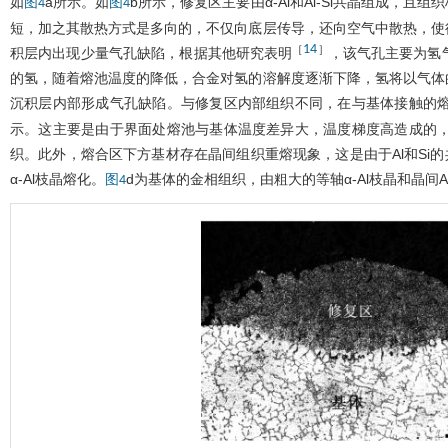
如
a所示。如
b所示，修复区主要由α-Al和Al-Si共晶组成
图4
图4
短，加之其散热方式是多向的，不仅向底层传导，还向空气中散热，使
14
［
］
积层内出现少量气孔缺陷，根据其他研究表明
，该气孔主要为氢
的氢，随着熔池温度的降低，合金对氢的溶解度逐渐下降，氢将以气体
沉积层内部形成气孔缺陷。与修复区内部组织不同，在与基体接触的
示。这主要是由于界面处熔池与基体温度差异大，温度梯度高造成的
织。此外，熔合区下方基材存在晶间组织重熔现象，这是由于Al和Si的
α-Al枝晶熔化。
d为基体的金相组织，由粗大的等轴α-Al枝晶和晶间
图4