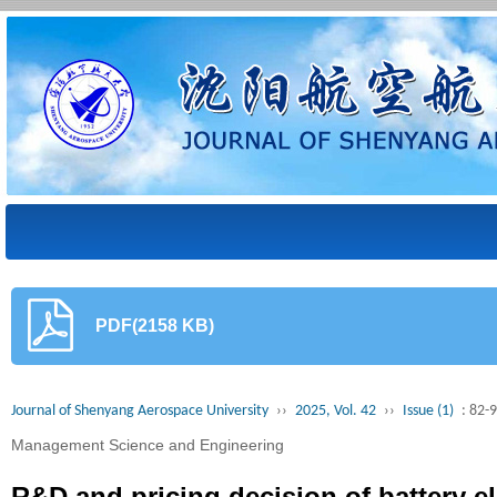
PDF(2158 KB)
Journal of Shenyang Aerospace University
››
2025, Vol. 42
››
Issue (1)
: 82-
Management Science and Engineering
R&D and pricing decision of battery e