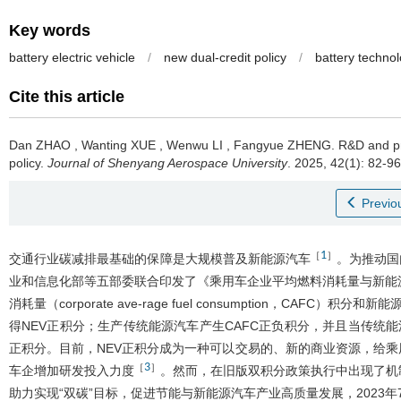
Key words
battery electric vehicle
/
new dual-credit policy
/
battery technol
Cite this article
Dan ZHAO
,
Wanting XUE
,
Wenwu LI
,
Fangyue ZHENG
.
R&D and pri
policy.
Journal of Shenyang Aerospace University
. 2025, 42(1): 82-9
Previou
1
［
］
交通行业碳减排最基础的保障是大规模普及新能源汽车
。为推动国
业和信息化部等五部委联合印发了《乘用车企业平均燃料消耗量与新能
消耗量（corporate ave-rage fuel consumption，CAFC
得NEV正积分；生产传统能源汽车产生CAFC正负积分，并且当传统能
正积分。目前，NEV正积分成为一种可以交易的、新的商业资源，给
3
［
］
车企增加研发投入力度
。然而，在旧版双积分政策执行中出现了机
助力实现“双碳”目标，促进节能与新能源汽车产业高质量发展，2023