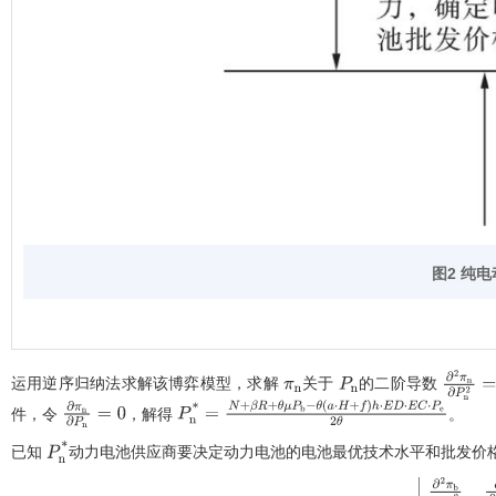
图2 纯
运用逆序归纳法求解该博弈模型，求解
关于
的二阶导数
π
n
P
n
∂
2
π
n
∂
件，令
，解得
。
∂
π
n
∂
P
n
=
0
P
n
*
=
N
+
β
R
+
θ
μ
P
b
-
θ
a
·
H
+
f
h
⋅
E
D
⋅
E
C
⋅
P
e
2
θ
已知
动力电池供应商要决定动力电池的电池最优技术水平和批发价
P
n
*