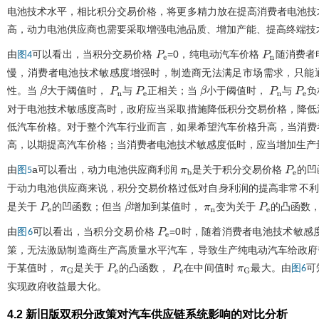
电池技术水平，相比积分交易价格，将更多精力放在提高消费者电池技
高，动力电池供应商也需要采取增强电池品质、增加产能、提高终端技
由
可以看出，当积分交易价格
=0，纯电动汽车价格
随消费者
图4
P
e
P
n
慢，消费者电池技术敏感度增强时，制造商无法满足市场需求，只能
性。当
大于阈值时，
与
正相关；当
小于阈值时，
与
负
β
P
n
P
e
β
P
n
P
e
对于电池技术敏感度高时，政府应当采取措施降低积分交易价格，降低
低汽车价格。对于整个汽车行业而言，如果希望汽车价格升高，当消费
高，以期提高汽车价格；当消费者电池技术敏感度低时，应当增加生产
由
a可以看出，动力电池供应商利润
是关于积分交易价格
的凹
图5
π
b
P
e
于动力电池供应商来说，积分交易价格过低对自身利润的提高非常不利
是关于
的凹函数；但当
增加到某值时，
变为关于
的凸函数，
P
e
β
π
n
P
e
由
可以看出，当积分交易价格
=0时，随着消费者电池技术敏感
图6
P
e
策，无法激励制造商生产高质量水平汽车，导致生产纯电动汽车给政府
于某值时，
是关于
的凸函数，
在中间值时
最大。由
可
图6
π
G
P
e
P
e
π
G
实现政府收益最大化。
4.2 新旧版双积分政策对汽车供应链系统影响的对比分析