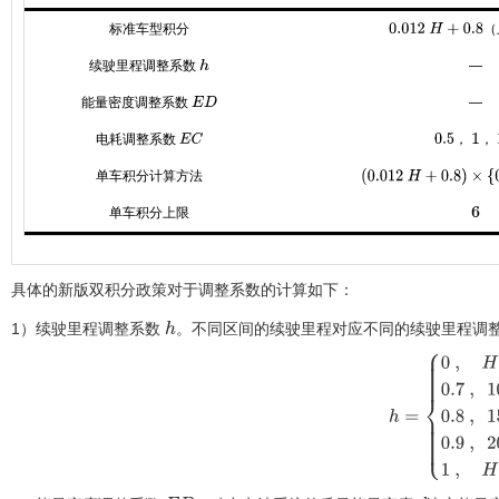
标准车型积分
（
0.012
H
+
0.8
续驶里程调整系数
—
h
能量密度调整系数
—
E
D
电耗调整系数
，
，
E
C
0.5
1
单车积分计算方法
(
0.012
H
+
0.8
)
×
{
0.5
×
1
×
单车积分上限
6
具体的新版双积分政策对于调整系数的计算如下：
1）续驶里程调整系数
。不同区间的续驶里程对应不同的续驶里程调
h
h
=
0
,
H
<
100
0