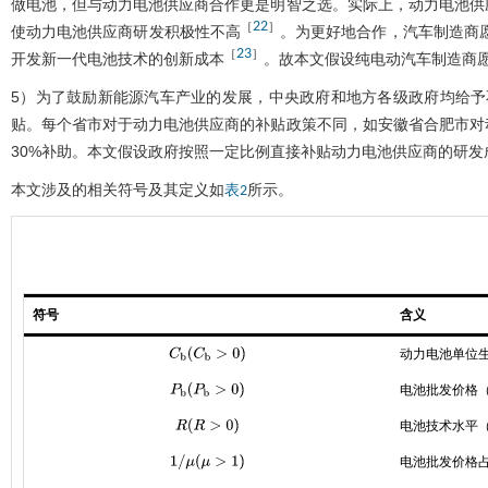
做电池，但与动力电池供应商合作更是明智之选。实际上，动力电池供
22
［
］
使动力电池供应商研发积极性不高
。为更好地合作，汽车制造商愿
23
［
］
开发新一代电池技术的创新成本
。故本文假设纯电动汽车制造商
5）为了鼓励新能源汽车产业的发展，中央政府和地方各级政府均给予
贴。每个省市对于动力电池供应商的补贴政策不同，如安徽省合肥市对
30%补助。本文假设政府按照一定比例直接补贴动力电池供应商的研发
本文涉及的相关符号及其定义如
所示。
表2
符号
含义
动力电池单位
C
b
(
C
b
>
0
)
电池批发价格
P
b
(
P
b
>
0
)
电池技术水平
R
(
R
>
0
)
电池批发价格
1
/
μ
(
μ
>
1
)