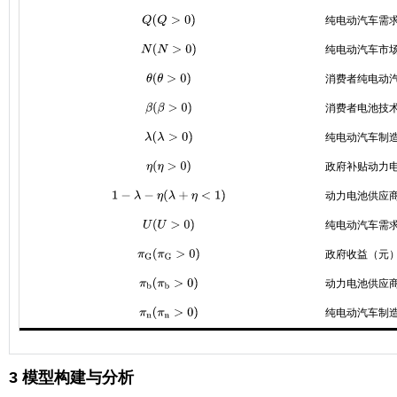
纯电动汽车需
Q
(
Q
>
0
)
纯电动汽车市
N
(
N
>
0
)
消费者纯电动
θ
(
θ
>
0
)
消费者电池技
β
(
β
>
0
)
纯电动汽车制
λ
(
λ
>
0
)
政府补贴动力
η
(
η
>
0
)
动力电池供应
1
-
λ
-
η
(
λ
+
η
<
1
)
纯电动汽车需
U
(
U
>
0
)
政府收益（元
π
G
(
π
G
>
0
)
动力电池供应
π
b
(
π
b
>
0
)
纯电动汽车制
π
n
(
π
n
>
0
)
3 模型构建与分析