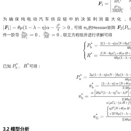
F
1
=
∂
2
π
b
∂
P
b
2
∂
为确保纯电动汽车供应链中的决策利润最大化，
，可得
的Hessian矩阵
F
1
=
θ
μ
1
-
λ
-
η
α
-
β
2
4
>
0
π
b
F
2
(
P
b
,
件一阶导
，
，联立方程组并进行求解可得
∂
π
b
∂
P
b
=
0
∂
π
b
∂
R
=
0
P
b
*
=
2
1
-
λ
-
η
α
N
+
θ
μ
C
b
+
θ
a
·
λ
-
η
α
-
β
2
R
*
=
β
N
-
θ
μ
C
b
+
θ
a
·
已知
、
可得：
P
b
*
R
*
P
n
*
=
3
μ
1
-
λ
-
η
α
N
-
θ
μ
1
-
λ
-
η
α
-
β
2
η
π
b
*
=
1
-
λ
-
η
⋅
α
⋅
N
+
θ
θ
μ
C
b
2
2
4
π
b
*
=
α
⋅
2
θ
μ
2
1
-
λ
-
η
2
α
-
λ
β
θ
μ
C
b
2
2
4
θ
π
G
*
=
α
μ
C
b
-
(
a
·
N
η
β
2
N
+
θ
(
a
·
H
3.2 模型分析