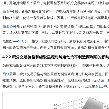
润，开始持续增长；最后，电耗调整系数和积分交易价格实现了对纯电
由
可知，新版双积分政策有利于纯电动汽车制造商利润的增长。尽
图9
制价格波动，使这一条件难以持续。因此，生产低电耗纯电动汽车既是
由
可知，政府收益
是关于积分交易价格
的凸函数，与旧版
图10
π
G
P
e
策，
达到某值后下降得更快，从某种程度上讲，新版双积分政策并
P
e
根据图
—
可知，相较于旧版双积分政策，新版双积分政策有利于电
7
10
积分政策实施效果更好。但是，在政府收益方面，新版双积分政策并不
4.2.2 积分交易价格和续驶里程对纯电动汽车制造商利润的影
为探究新旧版双积分政策对纯电动汽车制造商利润
带来何种变化，
π
n
显示，积分交易价格与续驶里程对制造商利润的影响存在拐点。
图11
图
效果消失。原因是新旧版双积分政策规定，续驶里程
H
超过一定值后，
整系数
h
影响单车积分，并导致积分断裂（现象2），仅出现在
b中
图11