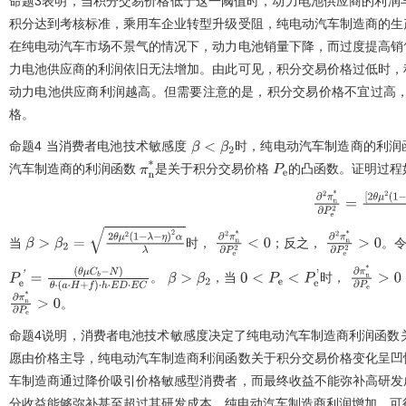
命题3表明，当积分交易价格低于这一阈值时，动力电池供应商的利润
积分达到考核标准，乘用车企业转型升级受阻，纯电动汽车制造商的生
在纯电动汽车市场不景气的情况下，动力电池销量下降，而过度提高销
力电池供应商的利润依旧无法增加。由此可见，积分交易价格过低时，
动力电池供应商利润越高。但需要注意的是，积分交易价格不宜过高
格。
命题4
当消费者电池技术敏感度
时，纯电动汽车制造商的利润
β
<
β
2
汽车制造商的利润函数
是关于积分交易价格
的凸函数。证明过程
π
n
*
P
e
∂
2
π
n
λ
β
2
]
θ
2
α
[
(
a
⋅
H
+
f
当
时，
；反之，
。
β
>
β
2
=
2
θ
μ
2
1
-
λ
-
η
2
α
λ
∂
2
π
n
*
∂
P
e
2
<
0
∂
2
π
n
*
∂
P
e
2
>
0
。
，当
时，
P
e
'
=
(
θ
μ
C
b
-
β
>
β
2
0
<
P
e
<
P
e
'
∂
π
n
*
∂
P
e
>
。
N
)
θ
⋅
(
a
⋅
H
+
f
)
⋅
h
⋅
E
D
⋅
E
C
∂
π
n
*
∂
P
e
>
0
命题4说明，消费者电池技术敏感度决定了纯电动汽车制造商利润函数
愿由价格主导，纯电动汽车制造商利润函数关于积分交易价格变化呈凹
车制造商通过降价吸引价格敏感型消费者，而最终收益不能弥补高研发
分收益能够弥补甚至超过其研发成本，纯电动汽车制造商利润增加。可