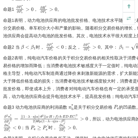
θ
μ
C
b
+
2
U
θ
μ
(
1
-
λ
-
η
)
命题1
，
。
λ
-
η
∂
P
b
*
∂
P
e
>
0
∂
R
*
∂
P
e
>
0
命题1表明，动力电池供应商的电池批发价格、电池技术水平随积分交
分交易价格、单车积分大小和产量的影响。随着积分交易价格的增长，
池供应商会提高动力电池的批发价格。其次，电池技术水平很大程度上
命题2
当
时，
；反之，
。其中：
β
<
β
1
∂
P
n
*
∂
P
e
<
0
∂
P
n
*
∂
P
e
>
0
β
1
=
θ
μ
(
1
-
命题2表明，纯电动汽车价格的关于积分交易价格的相关性取决于消费
易价格的增加而降低；当消费者电池技术敏感度大于一定值时，纯电动
格主导型，纯电动汽车制造商通过降价来刺激新能源的需求，扩大新能源
大于降低价格造成的损失；当消费者电池技术敏感度较大时，消费者是
批发价格，即使成本上升，消费者对纯电动汽车价格也有一定的承受
高，动力电池供应商会提升电池技术水平，提高批发价格；纯电动汽车
命题3
动力电池供应商的利润函数
是关于积分交易价格
的凹函数
π
b
*
P
e
，所以，动力电池供应商
∂
2
π
b
*
∂
P
e
2
=
[
(
1
-
λ
-
；当
时，
。
η
)
α
]
⋅
θ
2
[
(
a
⋅
H
+
f
)
⋅
h
⋅
E
D
⋅
E
C
]
2
2
4
θ
μ
(
1
-
λ
-
η
)
α
-
∂
π
b
*
∂
P
e
<
0
P
e
≥
P
e
'
∂
π
b
*
∂
P
e
>
0
β
2
>
0