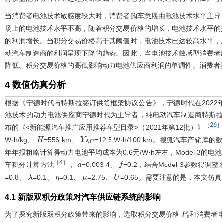
当消费者电池技术敏感度较大时，消费者购车意愿由电池技术水平主导
场上的电池技术水平不高，随着积分交易价格的增长，电池技术水平的
的利润增长。当积分交易价格高于其阈值时，电池技术已达较高水平，
动汽车制造商的利润呈现下降的趋势。因此，当电池技术敏感型消费者
降低。积分交易价格的高低影响动力电池供应商利润的单调性。消费者
4 数值仿真分析
根据《宁德时代与特斯拉签订供货框架协议公告》，宁德时代在2022年
池技术的动力电池供应商宁德时代为主导者，纯电动汽车制造商特斯拉为跟
26
［
布的《<新能源汽车推广应用推荐车型目录>（2021年第12批）》
W·h/kg、
=556 km、
=12.5 W·h/100 km。搜狐汽车产销库
H
Y
A
C
年年报粗略计算得动力电池平均成本为0.6元/W·h左右，Model 3的电池容
4
［
］
车积分计算方法
，
=0.003 4、
=0.2，结合Model 3参数得调
a
f
=0.8、
=0.1、
=0.1、
=2.75、
=0.65。需要注意的是，本文
λ
η
μ
U
4.1 新版双积分政策对汽车供应链系统的影响
为了探究新版双积分政策带来的影响，选取积分交易价格
和消费者
P
e