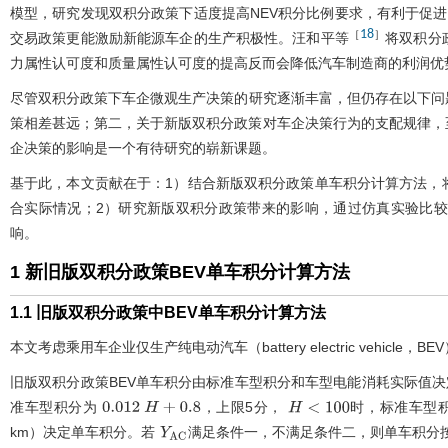
模型，研究发现双积分政策下适度提高NEV积分比例要求，有利于促
18
［
］
交易政策更能激励新能源车企的生产积极性。汪和平等
将双积分
力属性认可度和质量属性认可度的提高反而会降低汽车制造商的利润优
尽管双积分政策下车企微观生产决策的研究逐渐丰富，但仍存在以下问
策相差甚远；第二，关于新版双积分政策对车企决策行为的支配规律，
企决策的影响是一个有待研究的崭新课题。
基于此，本文贡献在于：1）结合新版双积分政策单车积分计算方法，
合实际情况；2）研究新版双积分政策带来的影响，通过仿真实验比
响。
1 新旧版双积分政策BEV单车积分计算方法
1.1 旧版双积分政策中BEV单车积分计算方法
本文考虑乘用车企业仅生产纯电动汽车（battery electric vehicle，
旧版双积分政策BEV单车积分由标准车型积分和车型电能消耗实际值
准车型积分为
，上限5分，
时，标准车型
0.012
H
+
0.8
H
<
100
km）决定单车积分。若
满足条件一，不满足条件二，则单车积分
Y
A
C