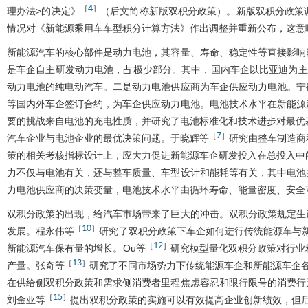
4
［
］
理办法>的决定》
（后文简称新版双积分政策）。新版双积分政策
情况对《新能源乘用车车型积分计算方法》作出调整并重新公布，这意
新能源汽车的核心部件是动力电池，其容量、寿命、稳定性等直接影响
是车企自主研发动力电池，占极少部分。其中，国内车企以比亚迪为主
动力电池的纯电动汽车。二是动力电池供应商为车企供应动力电池。宁
等国内外车企签订合约，为车企供应动力电池。电池技术水平在新能源
要的挑战来自电池的充电性质，并研究了电池标准化和技术进步对最优
7
［
］
汽车企业与电池企业的最优决策问题。于晓辉等
研究由整车制造商
策的相关考核指标设计上，应大力促进新能源车企研发投入在总投入中
力不仅与电池有关，还与整车质量、车型设计和能耗等有关，其中电池
力电池供应商的决策变量，电池技术水平由循环寿命、能量密度、安全
双积分政策的出现，给汽车市场带来了巨大的冲击。双积分政策规定生
10
［
］
发展。程永伟等
研究了双积分政策下车企如何进行传统能源车与新
12
［
］
新能源汽车保有量的增长。Ou等
研究模型量化双积分政策对行业
13
［
］
产量。张奇等
研究了不同市场势力下传统能源车企和新能源车企
在供给侧双积分政策和需求侧消费者里程焦虑容忍和限行限号的消费行
15
［
］
刘金亚等
提出双积分政策的实施可以有效提高企业创新绩效，但