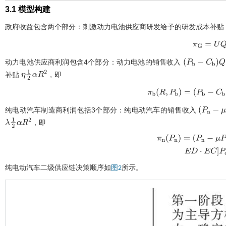
3.1 模型构建
政府收益包含两个部分：刺激动力电池供应商研发给予的研发成本补贴
π
G
=
U
Q
-
η
动力电池供应商利润包含4个部分：动力电池的销售收入
P
b
-
C
b
Q
补贴
，即
η
1
2
α
R
2
π
b
R
,
P
b
=
P
b
-
C
b
Q
-
1
-
λ
-
η
1
纯电动汽车制造商利润包括3个部分：纯电动汽车的销售收入
P
n
-
μ
P
b
，即
λ
1
2
α
R
2
π
n
P
n
=
[
(
a
·
H
+
f
)
h
·
纯电动汽车二级供应链决策顺序如
所示。
图2