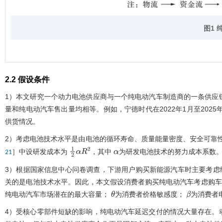
图1
2.2 假设条件
1）本文研究一个动力电池供应商与一个纯电动汽车制造商的一条供应
量和纯电动汽车售出量均相等。例如，宁德时代在2022年1月至202
供货情况。
2）考虑电池技术水平是由电池的循环寿命、质量能量密度、安全可靠
］中设研发成本为
，其中
为研发电池技术的努力成本系数
21
1
2
α
R
2
α
3）根据国家信息中心问卷调查，下游用户购买新能源汽车时主要考虑续驶
关的是电池技术水平。因此，本文假设消费者购买纯电动汽车考虑购车
纯电动汽车市场潜在的最大容量；
为消费者价格敏感度；
为消费者
θ
β
4）受核心零部件短缺的影响，纯电动汽车延迟交付的情况大量存在。