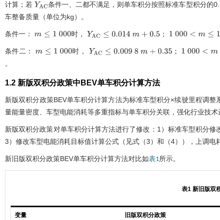
计算；若
条件一、二都不满足，则单车积分按照标准车型积分的0.
Y
A
C
车整备质量（单位为kg）。
条件一：
时，
；
m
≤
1
000
Y
A
C
≤
0.014
m
+
0.5
1
000
<
m
≤
1
600
条件二：
时，
；
m
≤
1
000
Y
A
C
≤
0.009
8
m
+
0.35
1
000
<
m
≤
1
。
1.2 新版双积分政策中BEV单车积分计算方法
新版双积分政策BEV单车积分计算方法为标准车型积分×续驶里程调整
量能量密度、车型电能消耗等多重指标与单车积分关联，强化行业技术
新版双积分政策对单车积分计算方法进行了修改：1）标准车型积分修
3）修改车型电能消耗目标值计算公式（见
式（3）
和（4）），上调电
新旧版双积分政策BEV单车积分计算方法对比如
所示。
表1
表1 新旧版双
变量
旧版双积分政策