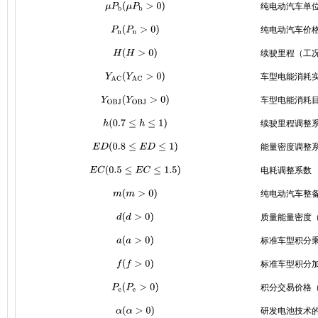
纯电动汽车单
μ
P
b
(
μ
P
b
>
0
)
纯电动汽车价
P
n
(
P
n
>
0
)
续驶里程（工况
H
(
H
>
0
)
车型电能消耗实际
Y
A
C
(
Y
A
C
>
0
)
车型电能消耗目标
Y
O
B
J
(
Y
O
B
J
>
0
)
续驶里程调整
h
(
0.7
≤
h
≤
1
)
能量密度调整
E
D
(
0.8
≤
E
D
≤
1
)
电耗调整系数
E
C
(
0.5
≤
E
C
≤
1.5
)
纯电动汽车整备
m
(
m
>
0
)
质量能量密度（W
d
(
d
>
0
)
标准车型积分
a
(
a
>
0
)
标准车型积分
f
(
f
>
0
)
积分交易价格
P
e
(
P
e
>
0
)
研发电池技术
α
(
α
>
0
)