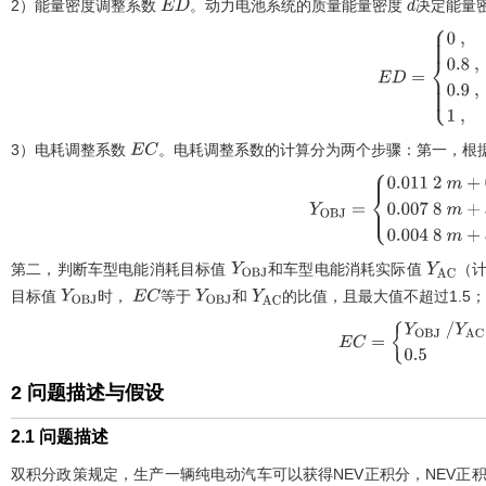
2）能量密度调整系数
。动力电池系统的质量能量密度
决定能量
E
D
d
E
D
=
0
,
d
<
90
3）电耗调整系数
。电耗调整系数的计算分为两个步骤：第一，根
E
C
Y
O
B
J
=
0.011
2
m
+
0.4
,
m
第二，判断车型电能消耗目标值
和车型电能消耗实际值
（
Y
O
B
J
Y
A
C
目标值
时，
等于
和
的比值，且最大值不超过1.5
Y
O
B
J
E
C
Y
O
B
J
Y
A
C
E
C
=
Y
O
B
J
/
Y
A
C
≤
1.5
,
2 问题描述与假设
2.1 问题描述
双积分政策规定，生产一辆纯电动汽车可以获得NEV正积分，NEV