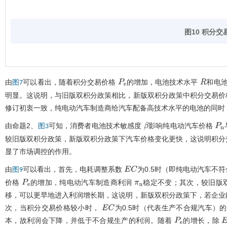
图10 积分交
由
可以看出，随着积分交易价格
的增加，电池技术水平
和电
图7
P
e
R
明显。这说明，与旧版双积分政策相比，新版双积分政策中积分交易价
修订初衷一致，纯电动汽车制造商给汽车配备高技术水平的电池的同时
由命题2、
可知，消费者电池技术敏感度
影响纯电动汽车价格
图3
β
P
n
较旧版双积分政策，新版双积分政策下汽车价格变化更快，这说明积分
显了市场调控的作用。
由
可以看出，首先，电耗调整系数
为0.5时（即纯电动汽车不
图9
E
C
价格
的增加，纯电动汽车制造商利润
稳定不变；其次，较旧版
P
e
π
n
移，可以更早地进入利润增长期，这说明，新版双积分政策下，若企业
次，当积分交易价格较小时，
为0.5时（代表生产不合规汽车
E
C
本，故利润会下降，并低于不合规生产的利润。随着
的增长，除
P
e
E