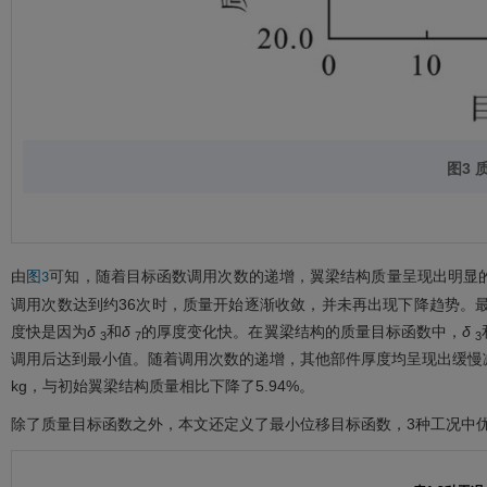
图3
由
可知，随着目标函数调用次数的递增，翼梁结构质量呈现出明显
图3
调用次数达到约36次时，质量开始逐渐收敛，并未再出现下降趋势。
度快是因为
δ
和
δ
的厚度变化快。在翼梁结构的质量目标函数中，
δ
3
7
3
调用后达到最小值。随着调用次数的递增，其他部件厚度均呈现出缓慢
kg，与初始翼梁结构质量相比下降了5.94%。
除了质量目标函数之外，本文还定义了最小位移目标函数，3种工况中