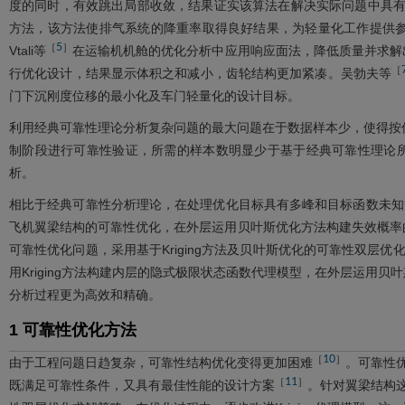
度的同时，有效跳出局部收敛，结果证实该算法在解决实际问题中具有显
方法，该方法使排气系统的降重率取得良好结果，为轻量化工作提供
5
［
］
Vtali等
在运输机机舱的优化分析中应用响应面法，降低质量并求解
［
行优化设计，结果显示体积之和减小，齿轮结构更加紧凑。吴勃夫等
门下沉刚度位移的最小化及车门轻量化的设计目标。
利用经典可靠性理论分析复杂问题的最大问题在于数据样本少，使得按
制阶段进行可靠性验证，所需的样本数明显少于基于经典可靠性理论
析。
相比于经典可靠性分析理论，在处理优化目标具有多峰和目标函数未知等问
飞机翼梁结构的可靠性优化，在外层运用贝叶斯优化方法构建失效概率
可靠性优化问题，采用基于Kriging方法及贝叶斯优化的可靠性双层
用Kriging方法构建内层的隐式极限状态函数代理模型，在外层运用
分析过程更为高效和精确。
1 可靠性优化方法
10
［
］
由于工程问题日趋复杂，可靠性结构优化变得更加困难
。可靠性
11
［
］
既满足可靠性条件，又具有最佳性能的设计方案
。针对翼梁结构这