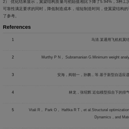
2） 优化结果显示，翼梁结构质量与初始值相比下降了5.94%，3
可靠性满足要求的同时，降低制造成本，缩短制造时间，使翼梁结构的
了参考。
References
1
马清.某通用飞机机翼结
2
Murthy
P N
，
Subramanian
G
.Minimum weight analys
3
安海，阎朝一，孙鹏，等.基于新型自适应遗
4
林龙，张绍辉.近似模型拟合下的排气
5
Vtali
R
，
Park
O
，
Haftka
R T
，et al.Structural optimizati
Dynamics，and Mate