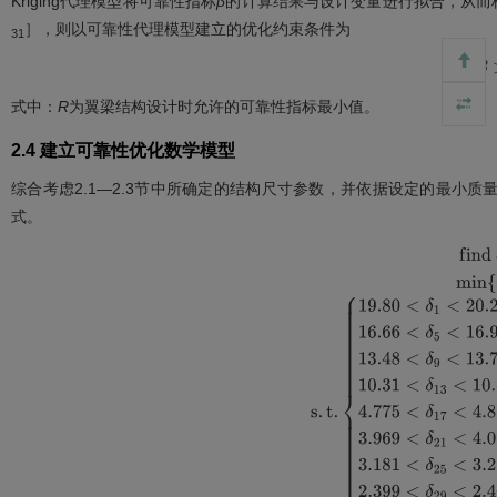
Kriging代理模型将可靠性指标
β
的计算结果与设计变量进行拟合，从而
］，则以可靠性代理模型建立的优化约束条件为
31
β
>
式中：
R
为翼梁结构设计时允许的可靠性指标最小值。
2.4 建立可靠性优化数学模型
综合考虑2.1—2.3节中所确定的结构尺寸参数，并依据设定的最小
式。
f
i
n
d
m
i
n
m
s
.
t
.
19.80
<
δ
1
<
20.20
,
18.29