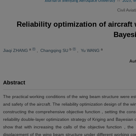
Journal of Shenyang Aerospace University
››
2025, Vo
Civil Avia
Reliability optimization of aircra
Bayesi
a
b
a
Jiaqi ZHANG
,
Changqing SU
,
Yu WANG
Aut
Abstract
The practical working conditions of the wing beam structure were est
and safety of the aircraft. The reliability optimization design of t
constructing the comprehensive objective function，setting the constr
reliability double-layer optimization strategy of Kriging and Bayesia
show that with increasing the calls of the objective function，th
displacement of the wing beam structure under different working c