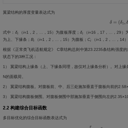
翼梁结构的厚度变量表达式为
δ
=
(
δ
1
,
δ
2
,
式中：
δ
（
i
=1，2，…，15）为腹板厚度；
δ
（
i
=16，17，…，29
i
i
为上、下缘条；
B
（
i
=1，2，…，15）为腹板；
C
（
i
=1，2，…，14
i
i
根据《正常类飞机适航规定》 C章结构总则中第23.2235条结构强度
状态下的3种工况：
1） 翼梁结构上缘条（上、下缘条同理，故仅对上缘条分析）。对上缘条
N的面载荷。
2） 翼梁结构腹板。对腹板前、中、后三处施加垂直于腹板向前的2.58×
3） 翼梁结构腹板侧围。对腹板侧围中部施加垂直于侧围向左的2.35×1
2.2 构建综合目标函数
多目标优化的综合目标函数表达式为