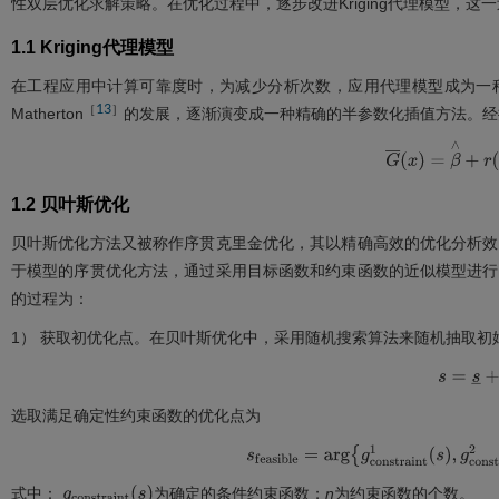
性双层优化求解策略。在优化过程中，逐步改进Kriging代理模型，这一
1.1 Kriging代理模型
在工程应用中计算可靠度时，为减少分析次数，应用代理模型成为一种重要
13
［
］
Matherton
的发展，逐渐演变成一种精确的半参数化插值方法。经推导
G
¯
(
x
)
=
β
∧
+
r
(
x
)
1.2 贝叶斯优化
贝叶斯优化方法又被称作序贯克里金优化，其以精确高效的优化分析效
于模型的序贯优化方法，通过采用目标函数和约束函数的近似模型进行
的过程为：
1） 获取初优化点。在贝叶斯优化中，采用随机搜索算法来随机抽取初
s
=
s
+
(
s
¯
选取满足确定性约束函数的优化点为
s
f
e
a
s
i
b
l
e
=
a
r
g
g
c
o
n
s
t
r
a
i
n
t
1
(
s
)
,
g
c
o
n
s
t
式中：
为确定的条件约束函数；
n
为约束函数的个数。
g
c
o
n
s
t
r
a
i
n
t
(
s
)