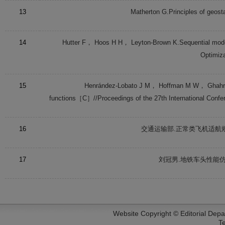
13
Matherton
G
.Principles of geos
14
Hutter
F
，
Hoos
H H
，
Leyton-Brown
K
.Sequential mode
Optimiz
15
Henrández-Lobato
J M
，
Hoffman
M W
，
Ghahr
functions［C］//Proceedings of the 27th International Con
16
交通运输部.正常类飞机适航规
17
刘冠男.地铁车头性能
Website Copyright © Editorial Dep
T