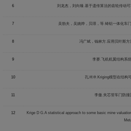
6
刘龙杰，刘向臻.基于遗传算法的齿轮传动可
7
吴勃夫，吴姚烨，贝璟，等.铸铝一体化车门
8
冯广斌，钱林方.应用贝叶斯方
9
李赛.飞机机翼结构系
10
孔冲冲.Kriging模型在
11
李傲.夹芯管车门防撞
12
Krige
D G
.A statistical approach to some basic mine valuat
Meta