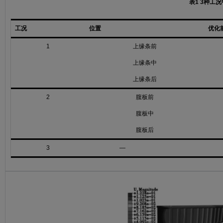
表1
3
种工况
工况
位置
优化
1
上缘条前
上缘条中
上缘条后
2
腹板前
腹板中
腹板后
3
—