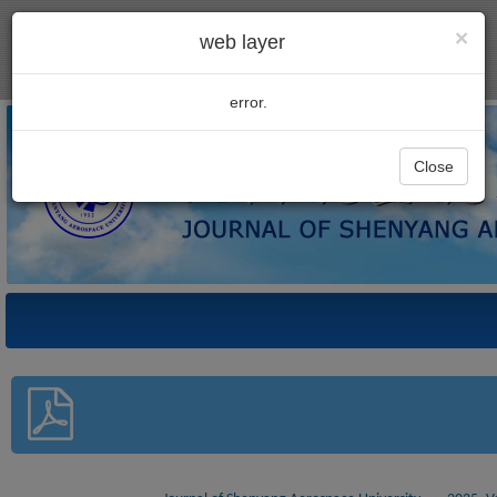
×
web layer
error.
Close