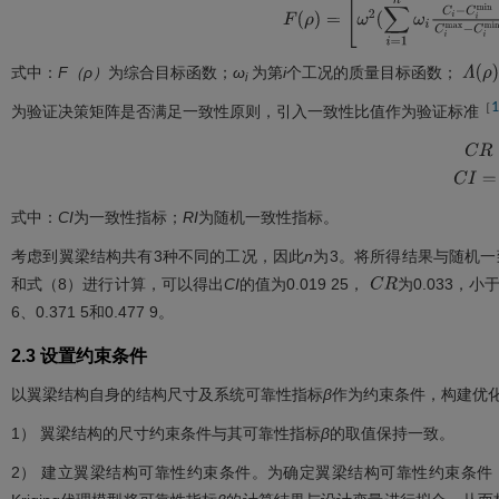
F
(
ρ
)
=
ω
2
(
∑
i
=
1
n
ω
i
C
i
-
C
i
m
i
n
Λ
(
ρ
)
Λ
m
a
式中：
F（ρ）
为综合目标函数；
ω
为第
i
个工况的质量目标函数；
Λ
(
ρ
)
i
1
［
为验证决策矩阵是否满足一致性原则，引入一致性比值作为验证标准
C
R
=
C
I
=
λ
m
式中：
CI
为一致性指标；
RI
为随机一致性指标。
考虑到翼梁结构共有3种不同的工况，因此
n
为3。将所得结果与随机一
和
式（8）
进行计算，可以得出
CI
的值为0.019 25，
为0.033，
C
R
6、0.371 5和0.477 9。
2.3 设置约束条件
以翼梁结构自身的结构尺寸及系统可靠性指标
β
作为约束条件，构建优
1） 翼梁结构的尺寸约束条件与其可靠性指标
β
的取值保持一致。
2） 建立翼梁结构可靠性约束条件。为确定翼梁结构可靠性约束条