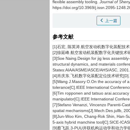
flexible assembly tooling.
Journal of Shen
https://doi.org/10.3969/j.issn.2095-1248.
上一篇
参考文献
[1]石宏, 陈英涛.航空发动机数字化装配技术
[2]徐延峰.航空发动机装配数字化关键技术研究与
[3]Soe Naing.Design for jig less assembly-c
structural dynamics, and materials confer
States:AIAA/ASME/ASCE/AHS/ASC, 2001.
[4]肖庆东.飞机数字化装配定位技术研究[D].西
[5]Wang J.Masory O.On the accuracy of a S
tolerance[C].IEEE International Conferenc
[6]Tim ropponen and tatsuo arai.accuracy 
manipulator[C].IEEE International Confer
[7]Stefano Venanzi, Vincenzo Parenti-Caste
spatial mechanisms[J].Mech.Des.jullb, 20
[8]Jun-Woo Kim, Chang-Rok Shin, Han-Sung
5-axis hybrid manchine tool[C].SICE-ICASE
[9]蔡飞跃.3-PUU并联机构运动学和动力学研究