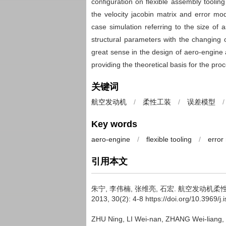
configuration on flexible assembly toolin
the velocity jacobin matrix and error mo
case simulation referring to the size of
structural parameters with the changing
great sense in the design of aero-engine 
providing the theoretical basis for the pro
关键词
航空发动机
/
柔性工装
/
误差模型
/
Key words
aero-engine
/
flexible tooling
/
error
引用本文
朱宁, 李伟楠, 张维亮, 石宏.
航空发动机柔
2013, 30(2): 4-8 https://doi.org/10.3969/
ZHU Ning, LI Wei-nan, ZHANG Wei-liang,