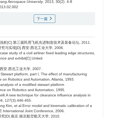
yang Aerospace University
. 2013, 30(2): 4-8
2013.02.002
下一篇
浅析[C].第三届民用飞机先进制造技术及装备论坛, 2011.
实现[D].西安:西北工业大学, 2006.
ase study of a civil airliner fixed leading edge structures,
ence and exhibit[C].United
安:西北工业大学, 2007.
tewart platform, part I, The effect of manufacturing
e on Robotics and Automation, Atlanta, 1993.
analysis of a modified stewart platform
ence on Robotics and Automation, 1995.
lli.A new technique for clearance influence analysis in
04, 127(3):446-455.
 Kim, et al.Error model and kinematic calibration of a
 International Joint Conference, 2006.
[D].南京:南京航空航天大学, 2010.