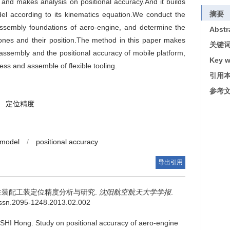
g and makes analysis on positional accuracy.And it builds
摘要
del according to its kinematics equation.We conduct the
 assembly foundations of aero-engine, and determine the
Abstr
 ones and their position.The method in this paper makes
关键
assembly and the positional accuracy of mobile platform,
Key w
cess and assemble of flexible tooling.
引用
参考
定位精度
 model
/
positional accuracy
导出引用
性装配工装定位精度分析与研究.
沈阳航空航天大学学报
.
j.issn.2095-1248.2013.02.002
 SHI Hong.
Study on positional accuracy of aero-engine