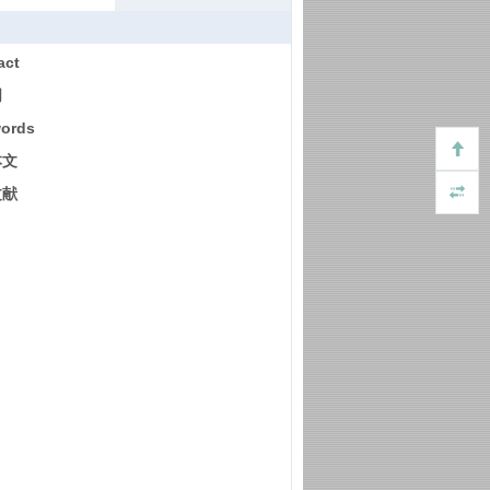
act
词
ords
本文
文献