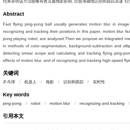
结果表明该方法能够有效克服拖影影响, 比较准确地识别和跟踪高速飞行
Abstract
Fast flying ping-pong ball usually generates motion blur in image
recognizing and tracking their positions.In this paper, motion blur f
pong playing robot, are analyzed.Then we propose an integrated met
in methods of color-segmentation, background-subtraction and ell
detecting smear scope and calculating and tracking flying ping-po
effects of motion blur, and of recognizing and tracking high-speed flyin
关键词
乒乓球
/
机器人
/
拖影
/
识别和跟踪
/
实时性
Key words
ping-pong
/
robot
/
motion blur
/
recognizing and tracking
/
引用本文