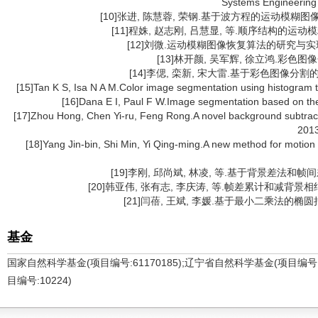
Systems Engineering 
[10]张进, 陈慧蓉, 荣钢.基于波方程的运动模糊图像恢复[J
[11]程姝, 赵志刚, 吕慧显, 等.顺序结构的运动模糊图像
[12]刘微.运动模糊图像恢复算法的研究与实现
[13]林开颜, 吴军辉, 徐立鸿.彩色图像分
[14]李偲, 栾新, 宋大雷.基于彩色图像分割的机器
[15]Tan K S, Isa N A M.Color image segmentation using histogram 
[16]Dana E I, Paul F W.Image segmentation based on the 
[17]Zhou Hong, Chen Yi-ru, Feng Rong.A novel background subtract
2013
[18]Yang Jin-bin, Shi Min, Yi Qing-ming.A new method for motion
[19]李刚, 邱尚斌, 林凌, 等.基于背景差法和帧间差法
[20]韩亚伟, 张有志, 李庆涛, 等.帧差累计和减背景相结合
[21]闫蓓, 王斌, 李媛.基于最小二乘法的椭圆拟合改
基金
国家自然科学基金(项目编号:61170185);辽宁省自然科学基金(项目编号:2
目编号:10224)