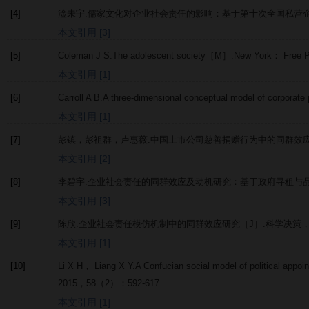
[4]
淦未宇.儒家文化对企业社会责任的影响：基于第十次全国私营企
本文引用 [3]
[5]
Coleman
J S
.
The adolescent society
［M］.New York： Free 
本文引用 [1]
[6]
Carroll
A B
.A three-dimensional conceptual model of corpora
本文引用 [1]
[7]
彭镇，彭祖群，卢惠薇.中国上市公司慈善捐赠行为中的同群效应
本文引用 [2]
[8]
李碧宇.企业社会责任的同群效应及动机研究：基于政府寻租与品
本文引用 [3]
[9]
陈欣.企业社会责任模仿机制中的同群效应研究［J］.
科学决策
本文引用 [1]
[10]
Li
X H
，
Liang
X Y
.A Confucian social model of political app
2015
，
58
（2）：592-617.
本文引用 [1]