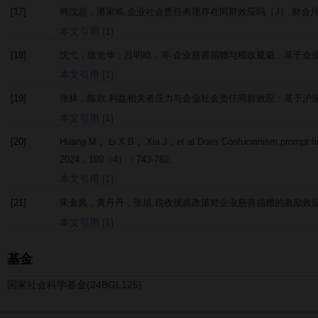
[17]
韩沈超，潘家栋.企业社会责任表现存在同群效应吗［J］.
财会
本文引用 [1]
[18]
沈弋，徐光华，吕明晗，等.企业慈善捐赠与税收规避：基于企业
本文引用 [1]
[19]
张林，陈欣.利益相关者压力与企业社会责任同群效应：基于沪深
本文引用 [1]
[20]
Huang
M
，
Li
X B
，
Xia
J
，et al.Does Confucianism prompt fi
2024
，
189
（4）：743-762.
本文引用 [1]
[21]
朱金凤，黄丹丹，张坦.税收优惠政策对企业慈善捐赠的激励效应
本文引用 [1]
基金
国家社会科学基金(24BGL125)