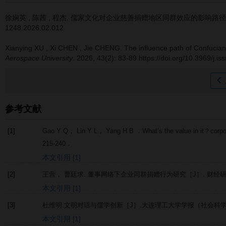
徐娴英
,
陈茜
,
程杰
.
儒家文化对企业慈善捐赠地区同群效应的影响路径
1248.2026.02.012
Xianying XU
,
Xi CHEN
,
Jie CHENG
.
The influence path of Confucian 
Aerospace University
. 2026, 43(2): 83-89 https://doi.org/10.3969/j.
参考文献
[1]
Gao
Y Q
，
Lin
Y L
，
Yang
H B
．What’s the value in it？corp
215-240．
本文引用 [1]
[2]
王营， 曹廷求. 董事网络下企业同群捐赠行为研究［J］.
财经
本文引用 [1]
[3]
杜维明.文明对话与儒学创新［J］.
大连理工大学学报（社会科
本文引用 [1]