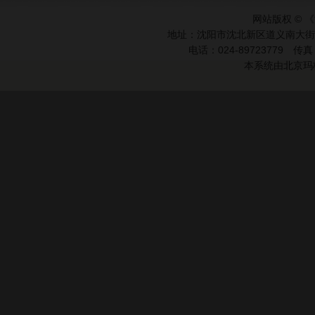
网站版权 ©
地址：沈阳市沈北新区道义南大
电话：024-89723779
传真：
本系统由
北京玛