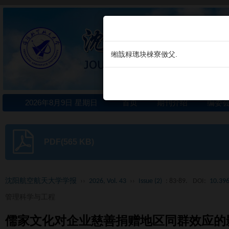
缃戠粶璁块棶寮傚父.
2026年8月9日 星期日
首页
期刊介绍
编委
PDF(565 KB)
沈阳航空航天大学学报
››
2026, Vol. 43
››
Issue (2)
: 83-89.
DOI:
10.396
管理科学与工程
儒家文化对企业慈善捐赠地区同群效应的