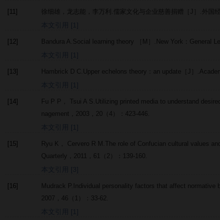
[11]
徐细雄，龙志能，李万利.儒家文化与企业慈善捐赠［J］.
外国
本文引用 [1]
[12]
Bandura
A
.
Social learning theory
［M］.New York：General Le
本文引用 [1]
[13]
Hambrick
D C
.Upper echelons theory：an update［J］.
Academ
本文引用 [1]
[14]
Fu
P P
，
Tsui
A S
.Utilizing printed media to understand desir
nagement
，
2003
，
20
（4）：423-446.
本文引用 [1]
[15]
Ryu
K
，
Cervero
R M
.The role of Confucian cultural values a
Quarterly
，
2011
，
61
（2）：139-160.
本文引用 [3]
[16]
Mudrack
P
.Individual personality factors that affect normative
2007
，
46
（1）：33-62.
本文引用 [1]