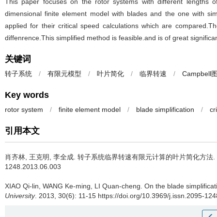
This paper focuses on the rotor systems with different lengths o
dimensional finite element model with blades and the one with simp
applied for their critical speed calculations which are compared.Th
diffenrence.This simplified method is feasible.and is of great significan
关键词
转子系统
/
有限元模型
/
叶片简化
/
临界转速
/
Campbell
Key words
rotor system
/
finite element model
/
blade simplification
/
cr
引用本文
肖齐林, 王克明, 李全成.
转子系统临界转速有限元计算的叶片简化方法.
1248.2013.06.003
XIAO Qi-lin, WANG Ke-ming, LI Quan-cheng.
On the blade simplificati
University
. 2013, 30(6): 11-15 https://doi.org/10.3969/j.issn.2095-1