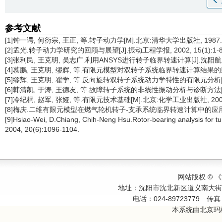
参考文献
[1]钟一谔, 何衍宗, 王正, 等.转子动力学[M].北京:清华大学出版社, 1987.
[2]孟光.转子动力学研究的回顾与展望[J].振动工程学报, 2002, 15(1):1-8
[3]张利民, 王克明, 吴志广.利用ANSYS进行转子临界转速计算[J].沈阳航空工业
[4]慕鹏, 王克明, 缪辉, 等.有限元模型对双转子系统临界转速计算结果的影响[J]
[5]缪辉, 王克明, 翟学, 等.反向旋转双转子系统动力学特性的有限元分析[J].沈
[6]韩清凯, 于涛, 王德友, 等.故障转子系统的非线性振动分析与诊断方法[M]
[7]冷纪桐, 赵军, 张娅, 等.有限元技术基础[M].北京:化学工业出版社, 200
[8]梅庆.二维有限元模型在燃气轮机转子-支承系统临界转速计算中的应用[J].燃气
[9]Hsiao-Wei, D.Chiang, Chih-Neng Hsu.Rotor-bearing analysis for tu
2004, 20(6):1096-1104.
网站版权 ©
地址：沈阳市沈北新区道义南大
电话：024-89723779
传真：
本系统由
北京玛