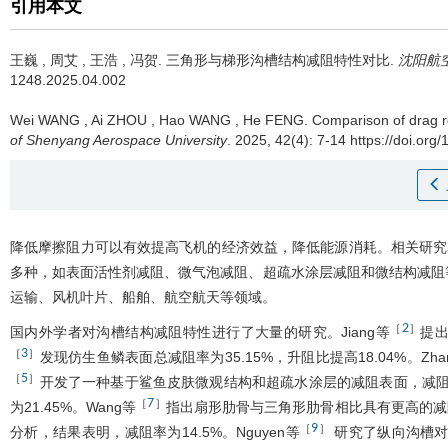
引用本文
王巍
,
周艾
,
王浩
,
冯贺
.
三角形与梯形沟槽结构减阻特性对比.
沈阳航
1248.2025.04.002
Wei WANG
,
Ai ZHOU
,
Hao WANG
,
He FENG
.
Comparison of drag re
of Shenyang Aerospace University
. 2025, 42(4): 7-14 https://doi.or
降低摩擦阻力可以有效提高飞机的经济效益，降低能源消耗。相关研究表
多种，如表面活性剂减阻、微气泡减阻、超疏水涂层减阻和微结构减阻
运输、风机叶片、船舶、航空航天等领域。
2
［
］
国内外学者对沟槽结构减阻特性进行了大量的研究。Jiang等
提
3
［
］
发现仿生鱼鳞表面总减阻率为35.15%，升阻比提高18.04%。Zha
5
［
］
开发了一种基于鲨鱼皮肤微观结构和超疏水涂层的减阻表面，减阻率达
7
［
］
为21.45%。Wang等
指出扇形肋骨与三角形肋骨相比具有更高的减阻
9
［
］
分析，结果表明，减阻率为14.5%。Nguyen等
研究了纵向沟槽对