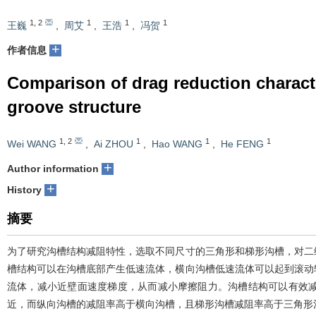
1
,
2
1
1
1
王巍
,
周艾
,
王浩
,
冯贺
+
作者信息
Comparison of drag reduction characte
groove structure
1
,
2
1
1
1
Wei WANG
,
Ai ZHOU
,
Hao WANG
,
He FENG
+
Author information
+
History
摘要
为了研究沟槽结构减阻特性，选取不同尺寸的三角形和梯形沟槽，对二
槽结构可以在沟槽底部产生低速流体，横向沟槽低速流体可以起到滚动
流体，减小近壁面速度梯度，从而减小摩擦阻力。沟槽结构可以有效
近，而纵向沟槽的减阻率高于横向沟槽，且梯形沟槽减阻率高于三角形沟槽，最