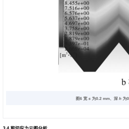
图6 宽
s
为
0.2 mm
、深
h
为
0
3.4 剪切应力云图分析