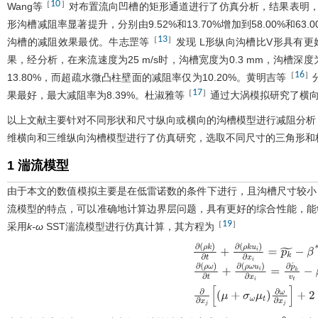
10
［
］
Wang等
对布置流向凹槽的矩形通道进行了仿真分析，结果表明，流向
形沟槽减阻率显著提升，分别由9.52%和13.70%增加到58.00%和63.
13
［
］
沟槽的减阻效果最优。牛志罡等
发现 L形纵向沟槽比V形具有更
果，经分析，在来流速度为25 m/s时，沟槽宽度为0.3 mm，沟槽深
16
［
］
13.80%，而超疏水微凸柱壁面的减阻率仅为10.20%。黄明吉等
17
［
］
果最好，最大减阻率为8.39%。杜淑雅等
通过大涡模拟研究了横
以上文献主要针对不同形状和尺寸纵向或横向的沟槽模型进行减阻分析
维横向和三维纵向沟槽模型进行了仿真研究，选取不同尺寸的三角形和
1 湍流模型
由于本文的数值模拟主要是在低雷诺数的条件下进行，且沟槽尺寸较小
流模型的特点，可以准确地计算边界层问题，具有更好的综合性能，能
19
［
］
采用
k-ω
SST湍流模型进行仿真计算，其方程为
∂
ρ
k
∂
t
+
∂
ρ
k
u
i
∂
x
i
=
p
k
-
β
*
ρ
k
ω
+
∂
∂
ρ
ω
∂
t
+
∂
ρ
ω
u
i
∂
x
i
=
∂
p
˜
k
β
ρ
ω
2
+
∂
∂
x
j
μ
+
σ
ω
μ
t
∂
ω
∂
x
j
+