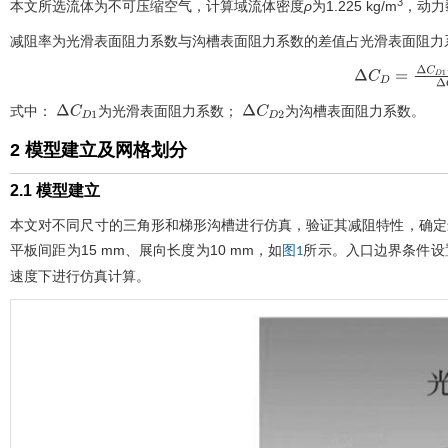
3
本文所选流体为不可压缩空气，计算域流体密度
ρ
为1.225 kg/m
，动力
减阻率为光滑表面阻力系数与沟槽表面阻力系数的差值占光滑表面阻力
∆
C
D
∆
C
D
2
∆
式中：
为光滑表面阻力系数；
为沟槽表面阻力系数。
∆
C
D
1
∆
C
D
2
2 模型建立及网格划分
2.1 模型建立
本文对不同尺寸的三角形和梯形沟槽进行仿真，验证其减阻特性，确定最
平板间距为15 mm、展向长度为10 mm，如
所示。入口边界条件设置
图1
速度下进行仿真计算。