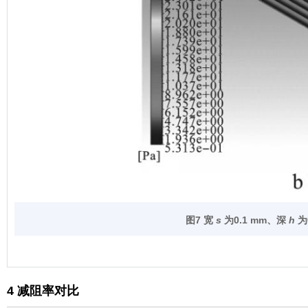
图7 宽
s
为
0.1 mm
、深
h
为
4 减阻率对比