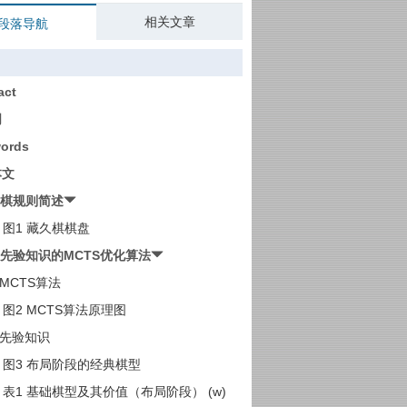
相关文章
段落导航
act
词
ords
本文
久棋规则简述
图1 藏久棋棋盘
合先验知识的MCTS优化算法
1 MCTS算法
图2 MCTS算法原理图
2 先验知识
图3 布局阶段的经典棋型
表1 基础棋型及其价值（布局阶段） (w)