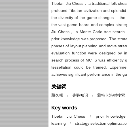
Tibetan Jiu Chess， a traditional folk che
profound Tibetan civilization and splendid
the diversity of the game changes， the t
the vast game board and complex strategie
Jiu Chess， a Monte Carlo tree search 
prior knowledge was proposed. The strat
phases of layout planning and move strat
evaluation function were designed by i
search process of MCTS was efficiently 
tessellation could be trained. Experi
achieves significant performance in the g
关键词
藏久棋
/
先验知识
/
蒙特卡洛树搜索
Key words
Tibetan Jiu Chess
/
prior knowledge
learning
/
strategy selection optimizatio