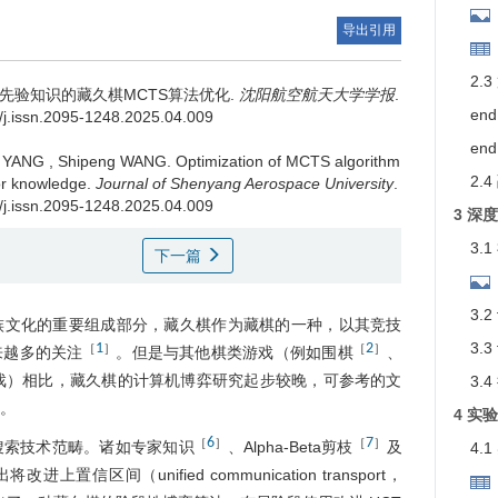
导出引用
2.
先验知识的藏久棋MCTS算法优化.
沈阳航空航天大学学报
.
end
9/j.issn.2095-1248.2025.04.009
end
i YANG
,
Shipeng WANG
.
Optimization of MCTS algorithm
2.
ior knowledge.
Journal of Shenyang Aerospace University
.
9/j.issn.2095-1248.2025.04.009
3 深
3.
下一篇
3.
族文化的重要组成部分，藏久棋作为藏棋的一种，以其竞技
3.
1
2
［
］
［
］
来越多的关注
。但是与其他棋类游戏（例如围棋
、
戏）相比，藏久棋的计算机博弈研究起步较晚，可参考的文
3.
。
4 实
6
7
［
］
［
］
搜索技术范畴。诸如专家知识
、Alpha-Beta剪枝
及
4.
将改进上置信区间（unified communication transport，