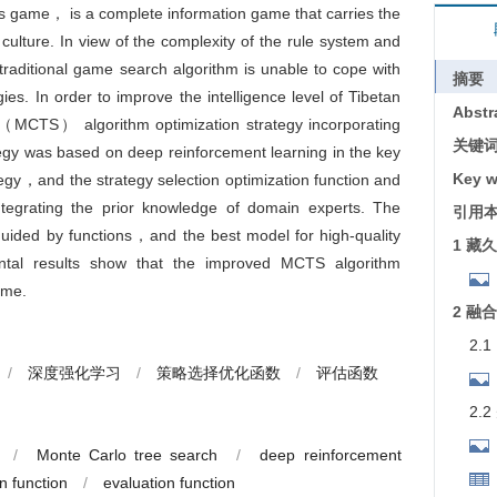
ss game， is a complete information game that carries the
 culture. In view of the complexity of the rule system and
raditional game search algorithm is unable to cope with
摘要
s. In order to improve the intelligence level of Tibetan
Abstr
（MCTS） algorithm optimization strategy incorporating
关键
egy was based on deep reinforcement learning in the key
Key w
egy，and the strategy selection optimization function and
ntegrating the prior knowledge of domain experts. The
引用
guided by functions，and the best model for high-quality
1 藏
mental results show that the improved MCTS algorithm
ame.
2 融
2.
/
深度强化学习
/
策略选择优化函数
/
评估函数
2.
/
Monte Carlo tree search
/
deep reinforcement
n function
/
evaluation function