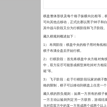
棋盘整体形状及每个格子纵横向比相等，
可向其他点移动，正式比赛以黑子98子和
其中战斗阶段又分为行棋阶段和飞子阶段。
藏久棋规则概述如下：
1） 布局阶段：棋盘中央的格子用对角线
棋子布满全盘后开始行棋。
2） 行棋阶段：首先将棋盘中央方格对角
中，双方应尽可能形成棋型来吃掉对方相应个
裢”等。
3） 飞子阶段：处于行棋阶段玩家的棋子
格的限制，棋子可以移动到棋盘上任意一个
藏久棋的胜负规则：如果一方所有的棋子
一方主动认输则判定另一方获胜，游戏结
当对弈双方中的某一方形成两个或两个以上