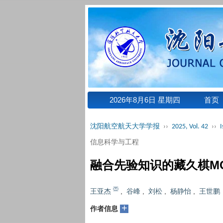
2026年8月6日 星期四
首页
沈阳航空航天大学学报
››
2025, Vol. 42
››
I
信息科学与工程
融合先验知识的藏久棋M
王亚杰
,
谷峰
,
刘松
,
杨静怡
,
王世鹏
+
作者信息