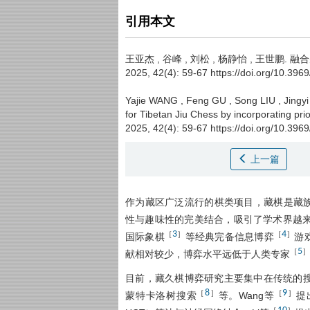
引用本文
王亚杰
,
谷峰
,
刘松
,
杨静怡
,
王世鹏
.
融合
2025, 42(4): 59-67 https://doi.org/10.396
Yajie WANG
,
Feng GU
,
Song LIU
,
Jingy
for Tibetan Jiu Chess by incorporating pr
2025, 42(4): 59-67 https://doi.org/10.396
上一篇
作为藏区广泛流行的棋类项目，藏棋是藏
性与趣味性的完美结合，吸引了学术界越
3
4
［
］
［
］
国际象棋
等经典完备信息博弈
游
5
［
］
献相对较少，博弈水平远低于人类专家
目前，藏久棋博弈研究主要集中在传统的
8
9
［
］
［
］
蒙特卡洛树搜索
等。Wang等
提出
［
］