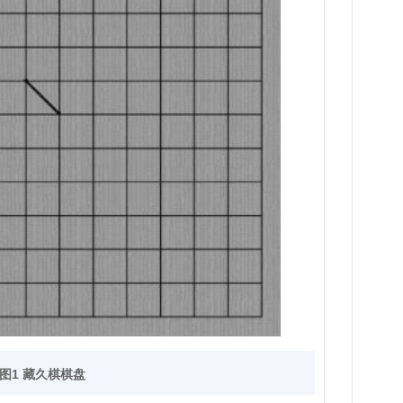
图1 藏久棋棋盘