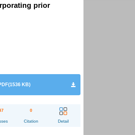
rporating prior
PDF(1536 KB)
47
0
sses
Citation
Detail