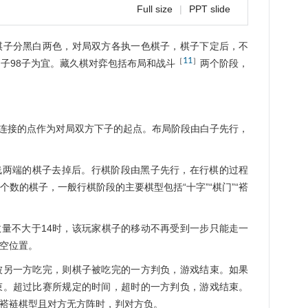
Full size
|
PPT slide
棋子分黑白两色，对局双方各执一色棋子，棋子下定后，不
11
［
］
白子98子为宜。藏久棋对弈包括布局和战斗
两个阶段，
相连接的点作为对局双方下子的起点。布局阶段由白子先行，
线两端的棋子去掉后。行棋阶段由黑子先行，在行棋的过程
数的棋子，一般行棋阶段的主要棋型包括“十字”“棋门”“褡
数量不大于14时，该玩家棋子的移动不再受到一步只能走一
空位置。
被另一方吃完，则棋子被吃完的一方判负，游戏结束。如果
束。超过比赛所规定的时间，超时的一方判负，游戏结束。
褡裢棋型且对方无方阵时，判对方负。