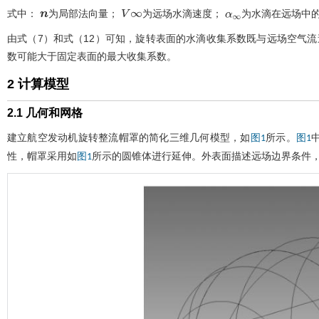
式中：
为局部法向量；
为远场水滴速度；
为水滴在远场中
n
V
∞
α
∞
由
式（7）
和
式（12）
可知，旋转表面的水滴收集系数既与远场空气流
数可能大于固定表面的最大收集系数。
2 计算模型
2.1 几何和网格
建立航空发动机旋转整流帽罩的简化三维几何模型，如
所示。
图1
图1
性，帽罩采用如
所示的圆锥体进行延伸。外表面描述远场边界条件
图1