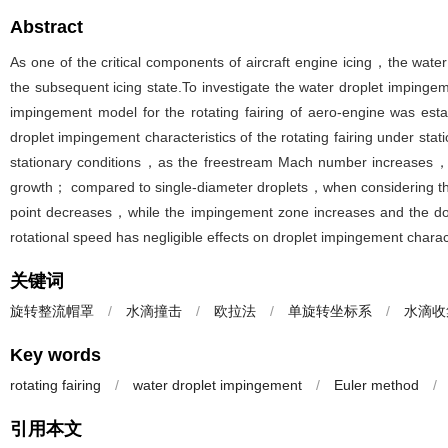
Abstract
As one of the critical components of aircraft engine icing，the water 
the subsequent icing state.To investigate the water droplet impinge
impingement model for the rotating fairing of aero-engine was est
droplet impingement characteristics of the rotating fairing under sta
stationary conditions，as the freestream Mach number increases，both
growth； compared to single-diameter droplets，when considering the La
point decreases，while the impingement zone increases and the downs
rotational speed​​ has negligible effects on droplet impingement charac
关键词
旋转整流帽罩
/
水滴撞击
/
欧拉法
/
单旋转坐标系
/
水滴收
Key words
rotating fairing
/
water droplet impingement
/
Euler method
/
引用本文