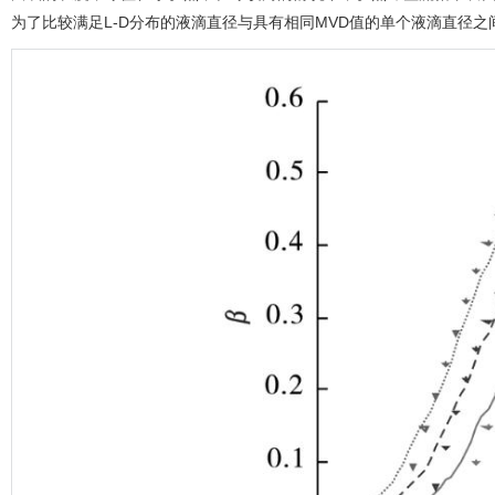
为了比较满足L-D分布的液滴直径与具有相同MVD值的单个液滴直径之