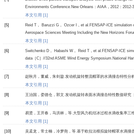
Environments Conference.New Orleans：AIAA，
2012
：2012-3
本文引用 [1]
[5]
Reid
T
，
Baruzzi
G
，
Ozcer
I
，et al.FENSAP-ICE simulation o
Aerospace Sciences Meeting Including the New Horizons Fo
本文引用 [1]
[6]
Switchenko
D
，
Habashi
W
，
Reid
T
，et al.FENSAP-ICE simul
data［C］//32nd ASME Wind Energy Symposium.National H
本文引用 [1]
[7]
赵秋月，董威，朱剑鋆.发动机旋转整流帽罩的水滴撞击特性分析
本文引用 [1]
[8]
王治国，娄德仓，郭文.发动机旋转表面水滴撞击特性数值研究［
本文引用 [1]
[9]
易贤，王开春，马洪林，等.大型风力机结冰过程水滴收集率三维
本文引用 [1]
[10]
吴孟龙，常士楠，冷梦尧，等.基于欧拉法模拟旋转帽罩水滴撞击