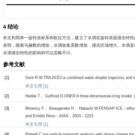
4 结论
本文利用单一旋转坐标系和欧拉方法，建立了水滴在旋转表面撞击特性
表明，随着马赫数的增加，水滴收集系数增加，撞击区域增大。水滴直
水滴撞击特性的影响则可以忽略不计。
参考文献
[1]
Gent
R W
.TRAJICE2-a combined water droplet trajectory an
本文引用 [1]
[2]
Hedde
T
，
Guffond
D
.ONER A three-dimensional-icing mode
[3]
Morency
F
，
Beaugendre
H
，
Habashi
W
.FENSAP-ICE：effect 
and Exhibit.Reno：AIAA，
2003
：1223.
本文引用 [1]
[4]
Bidwell
C
.Ice particle transport analysis with phase change