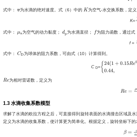
r
式中：
为水滴的绝对速度。
式（6）
中的
为空气-水交换系数，定
v
K
K
=
式中：
为空气的动力黏度；
为水滴直径；
为阻力函数，通过
式
μ
a
d
p
f
f
=
式中：
为球体的阻力系数，可由
式（10）
计算得到。
C
D
C
=
24
(
1
+
0.15
R
e
0.687
D
为相对雷诺数，定义为
R
e
R
e
=
v
r
|
1.3 水滴收集系数模型
求解了水滴的欧拉方程之后，可直接得到旋转表面的水滴撞击区域及水
定义为水滴的收集系数，使计算更为简单化。根据定义，旋转坐标下的
β
=
α
α
∞