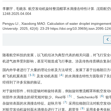
李鹏宇
,
毛晓东
.
航空发动机旋转整流帽罩水滴撞击特性计算.
沈阳航空
1248.2025.04.004
Pengyu LI
,
Xiaodong MAO
.
Calculation of water droplet impingement 
University
. 2025, 42(4): 23-29 https://doi.org/10.3969/j.issn.2095-1
随着航空科技的发展，以飞机结冰为典型代表的相关问题，对飞行安全
机进气效率受到影响，甚至可能造成飞行事故。涉及传热传质耦合复杂
国内外学者进行了大量的理论分析及方法研究，发展了基于拉格朗日方
1
3
4
［
-
］
［
］
析飞机机翼表面
及发动机表面
的水滴撞击特性方面取得了良
经得到了许多实验的验证。
对于旋转部件，特别是轴对称旋转表面，例如旋转整流帽罩和航空发动
5
6
［
］
［
］
转部件水滴撞击的研究相对较少。Reid等
、Switchenko等
较
7
［
］
杂旋转表面的水滴撞击特征。赵秋月等
采用拉格朗日法对航空发动
9
［
］
对航空发动机旋转面水滴撞击进行了计算。易贤等
采用多参考坐标