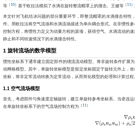
10
11
［
］
［
］
等
基于欧拉法模拟了水滴在旋转整流帽罩上的撞击。王健等
本文针对飞机结冰问题的部分重要环节，即整流帽罩的水滴撞击特性
件。用欧拉法将空气流场和水滴流场描述为单向耦合形式。在非惯性参
控制方程，将惯性力定义为动量方程的源项，获得空气、水滴流动的速
静止和不同转速情况下的水滴撞击特性。
1 旋转流场的数学模型
惯性坐标系下通常建立固定部件的绕流流动模型。将非旋转条件扩展为
动网格模型。其中，单旋转坐标模型是假定坐标固定于旋转元件上，坐
坐标，将非定常流动转换为定常流动，从而简化模型的处理和计算过程
1.1 空气流场模型
首先，考虑部件匀角速度定轴旋转，建立单旋转参考坐标系。当牵连运
11
［
］
在单旋转坐标系下的空气流场控制方程为
∇
ρ
a
v
∇
ρ
a
v
a
r
v
a
r
+
ρ
a
2
ω
v
a
r