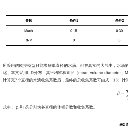
参数
条件1
条件2
Mach
0.15
0.30
RPM
0
0
所采用的欧拉模型只能求解单直径的水滴。但在真实的大气中，水滴
此，本文采用L-D分布，其平均容积直径（mean volume cliameter，M
计算完7个直径的水滴收集系数后，最终的总收集系数可由
式（13）
计
β
=
∑
i
=
式中：
和
分别为各直径的体积分数和收集系数。
p
i
β
i
表2