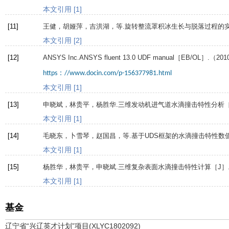
本文引用 [1]
[11]
王健，胡娅萍，吉洪湖，等.旋转整流罩积冰生长与脱落过程的实
本文引用 [2]
[12]
ANSYS
Inc
.ANSYS fluent 13.0 UDF manual［EB/OL］.（201
https：//www.docin.com/p-156377981.html
本文引用 [1]
[13]
申晓斌，林贵平，杨胜华.三维发动机进气道水滴撞击特性分析［
本文引用 [1]
[14]
毛晓东，卜雪琴，赵国昌，等.基于UDS框架的水滴撞击特性数值
本文引用 [1]
[15]
杨胜华，林贵平，申晓斌.三维复杂表面水滴撞击特性计算［J］
本文引用 [1]
基金
辽宁省“兴辽英才计划”项目(XLYC1802092)