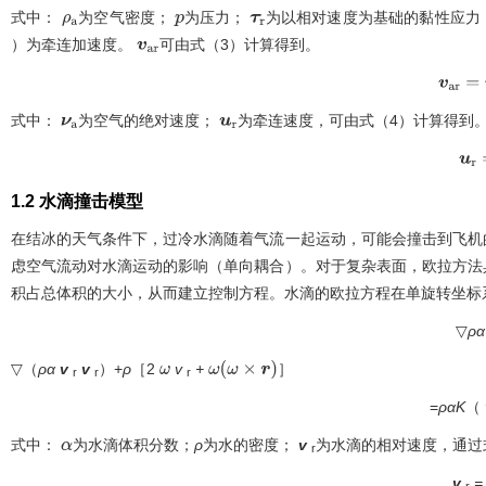
式中：
为空气密度；
为压力；
为以相对速度为基础的黏性应力
ρ
a
p
τ
r
）为牵连加速度。
可由
式（3）
计算得到。
v
a
r
v
a
r
=
v
a
式中：
为空气的绝对速度；
为牵连速度，可由
式（4）
计算得到
ν
a
u
r
u
r
=
1.2 水滴撞击模型
在结冰的天气条件下，过冷水滴随着气流一起运动，可能会撞击到飞机
虑空气流动对水滴运动的影响（单向耦合）。对于复杂表面，欧拉方法
积占总体积的大小，从而建立控制方程。水滴的欧拉方程在单旋转坐标
▽
ρα
▽（
ρα
v
v
）+
ρ
［2
v
+
］
ω
ω
(
ω
×
r
)
r
r
r
=
ραK
（
式中：
为水滴体积分数；
ρ
为水的密度；
v
为水滴的相对速度，通过
α
r
v
=