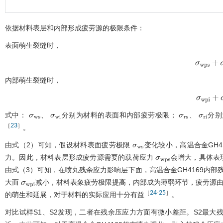
依据材料表层和内部形成疲劳源的极限条件：
表面萌生裂缝时，
σ
w
p
s
+
σ
r
内部萌生裂缝时，
σ
w
p
i
+
σ
r
式中：
、
分别为材料的表面和内部疲劳极限；
、
分别
σ
w
s
σ
w
i
σ
r
s
σ
r
i
23
［
］
。
由
式（2）
可知，假设材料表面疲劳极限
变化较小，高温合金GH
σ
w
s
力。因此，材料表层形成疲劳源需要的载荷应力
会增大，具体表
σ
w
p
s
由
式（3）
可知，在喷丸残余应力影响层下面，高温合金GH4169内部
大而
减小，材料表象疲劳极限提高，内部成为薄弱环节，疲劳源由
σ
w
p
i
24
25
［
-
］
的萌生和延展，对于材料的实际应用十分有益
。
对比试样S1、S2发现，二者在残余压应力方面有微小差距。S2最大残