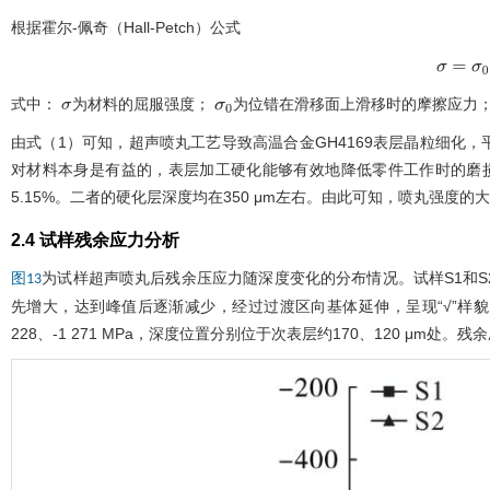
根据霍尔-佩奇（Hall-Petch）公式
σ
=
σ
0
+
式中：
为材料的屈服强度；
为位错在滑移面上滑移时的摩擦应力
σ
σ
0
由
式（1）
可知，超声喷丸工艺导致高温合金GH4169表层晶粒细化，
对材料本身是有益的，表层加工硬化能够有效地降低零件工作时的磨损
5.15%。二者的硬化层深度均在350 μm左右。由此可知，喷丸强度的
2.4 试样残余应力分析
为试样超声喷丸后残余压应力随深度变化的分布情况。试样S1和
图13
先增大，达到峰值后逐渐减少，经过过渡区向基体延伸，呈现“√”样貌。试
228、-1 271 MPa，深度位置分别位于次表层约170、120 μm