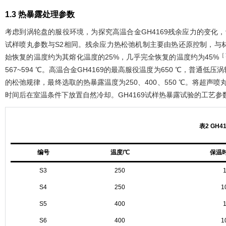
1.3 热暴露处理参数
考虑到涡轮盘的服役环境，为探究高温合金GH4169残余应力的变化
试样喷丸参数与S2相同。残余应力热松弛机制主要由热还原控制，与
［
始恢复的温度约为其熔化温度的25%，几乎完全恢复的温度约为45%
567~594 ℃。高温合金GH4169的最高服役温度为650 ℃，普通低压涡
的松弛规律，最终选取的热暴露温度为250、400、550 ℃。将超
时间后在室温条件下放置自然冷却。GH4169试样热暴露试验的工艺参
表2
GH41
编号
温度/℃
保温时
S3
250
S4
250
1
S5
400
S6
400
1