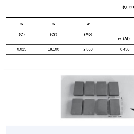
表1
GH
w
w
w
（C）
（Cr）
（Mo）
w
（Al）
0.025
18.100
2.800
0.450