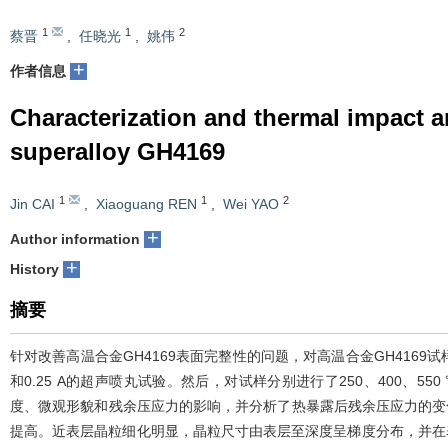
1
1
2
蔡晋
,
任晓光
,
姚伟
+
作者信息
Characterization and thermal impact a
superalloy GH4169
1
1
2
Jin CAI
,
Xiaoguang REN
,
Wei YAO
+
Author information
+
History
摘要
针对改善高温合金GH4169表面完整性的问题，对高温合金GH4169试
和0.25 A的超声喷丸试验。然后，对试样分别进行了250、400、55
度、微观形貌和残余压应力的影响，并分析了热暴露后残余压应力的变化
提高。近表层晶粒细化明显，晶粒尺寸由表层至深度呈梯度分布，并在表层引