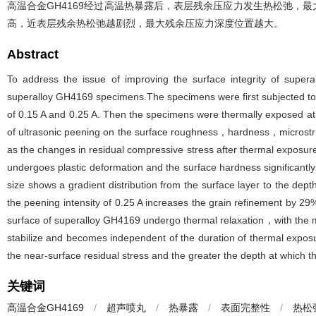
高温合金GH4169经过高温热暴露后，表层残余压应力发生热松弛，
高，近表层残余热松弛越剧烈，最大残余压应力深度位置越大。
Abstract
To address the issue of improving the surface integrity of sup
superalloy GH4169 specimens.The specimens were first subjected to 
of 0.15 A and 0.25 A. Then the specimens were thermally exposed at
of ultrasonic peening on the surface roughness，hardness，microstr
as the changes in residual compressive stress after thermal exposure
undergoes plastic deformation and the surface hardness significantly
size shows a gradient distribution from the surface layer to the de
the peening intensity of 0.25 A increases the grain refinement by 
surface of superalloy GH4169 undergo thermal relaxation，with the ma
stabilize and becomes independent of the duration of thermal expos
the near-surface residual stress and the greater the depth at which 
关键词
高温合金GH4169
/
超声喷丸
/
热暴露
/
表面完整性
/
热松