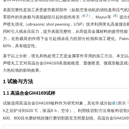
表面完整性是加工承受疲劳载荷部件（如航空发动机的涡轮盘和压气机
6
7
8
［
-
］
［
］
零部件的失效都与表面缺陷引起的损伤有关
。Mazur等
提出
声喷丸强化（ultrasonic shot peening，USP）技术利
同时引入残余压应力，提升表面完整性，从而提高金属材料的疲劳性能
力，在热载荷的作用下会引起残余应力的部分松弛和加工硬化。Palm
60%，具有稳定性。
基于以上分析，喷丸和热处理工艺是金属零件常用的加工方法。本文以高
声喷丸工艺对高温合金GH4169表面粗糙度、显微硬度、微观形貌及残
力热松弛的影响效果。
1 试验与方法
1.1 高温合金GH4169试样
试验选用高温合金GH4169板料作为研究对象，其化学成分如
所示
表1
h之后炉冷到620 ℃，保温8 h，空冷）。利用线切割方法将板料切割成2
600、800目水磨砂纸轻微打磨切割面至无明显划痕。高温合金GH41