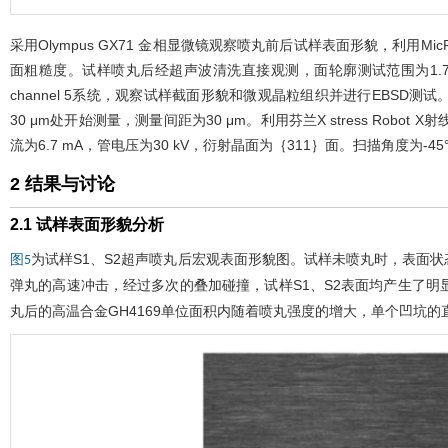
采用Olympus GX71 金相显微镜观察喷丸前后试样表面形貌，利用
面粗糙度。试样喷丸后经超声波清洗直接观测，面轮廓测试范围为1.73 mm×1.2
channel 5系统，观察试样截面形貌和微观晶粒组织并进行EBSD测试
30 μm处开始测量，测量间距为30 μm。利用芬兰X stress Robo
流为6.7 mA，管电压为30 kV，衍射晶面为｛311｝面。扫描角度为-4
2 结果与讨论
2.1 试样表面形貌分析
为试样S1、S2超声喷丸后宏观表面形貌图。试样未喷丸时，表面
图5
弹丸的高速冲击，经过多次的叠加碰撞，试样S1、S2表面均产生了
丸后的高温合金GH4169单位面积内随着喷丸强度的增大，单个凹坑