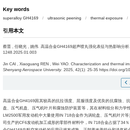
Key words
superalloy GH4169
/
ultrasonic peening
/
thermal exposure
/
引用本文
蔡晋
,
任晓光
,
姚伟
.
高温合金GH4169超声喷丸强化表征与热影响分析
1248.2025.01.003
Jin CAI
,
Xiaoguang REN
,
Wei YAO
.
Characterization and thermal im
Shenyang Aerospace University
. 2025, 42(1): 25-35 https://doi.org/
高温合金GH4169因其较高的抗拉强度、屈服强度及优良的抗腐蚀
盘、压气机盘、压气机叶片和腐蚀防护装置等，其在材料组分和力学性能
LM2500军用发动机中大量使用IN 718合金作为涡轮盘、压气机叶片
司生产的CF6发动机加工成形的零部件材料中，IN 718合金占据了34
金GH4169在航空发动机的应用已越发成熟，正朝着改善组分和送气