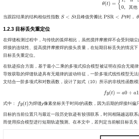
θ
(
t
)
=
1
,
i
f
S
<
S
t
,
P
其
他
当跟踪结果的结构相似性指数
且峰值旁瓣比
时，
S
<
S
t
P
S
R
<
P
t
θ
1.2.3 目标丢失重定位
在焊缝检测过程中，与传统的弧焊相比，虽然搅拌摩擦焊不会受到烟尘
焊接的连续性、提高搅拌摩擦焊的接头质量，在短期目标丢失的情况下
目标丢失重定位。
在轨迹拟合方面，基于最小二乘的多项式拟合模型被证明在拟合无规律
导致获取的焊缝轨迹具有无规律的波动特征，一阶多项式线性模型无法
文结合一阶多项式和对数函数，设计了如
式（10）
所示的非线性函数模
f
y
(
t
)
=
a
0
+
a
1
t
+
a
2
l
n
式中：
为焊缝
y
像素坐标关于时间
t
的函数，因为后期的焊接纠偏
f
y
(
t
)
目标的当前位置只与最近一段历史轨迹有较强联系，时间相隔越远联系
而使用拟合模型进行短期轨迹预测。在本文中，若判定当前帧目标丢失