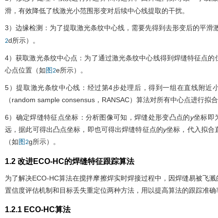
滑，有效降低了线激光小范围形变对后续中心线提取的干扰。
3）边缘检测：为了提取激光条纹中心线，需要先得到去形变后的平滑激
d所示）。
2
4）获取激光条纹中心点：为了通过激光条纹中心线得到焊缝特征点的
心点位置（如
e所示）。
图2
5）提取激光条纹中心线：经过第4步处理后，得到一组在直线附近
（random sample consensus，RANSAC）算法对所有
6）确定焊缝特征点坐标：分析图像可知，焊缝处形变凸点的
y
坐标即
远，据此可得出凸点坐标，即也可得出焊缝特征点的
y
坐标，代入拟合
（如
g所示）。
图2
1.2 改进ECO-HC的焊缝特征跟踪算法
为了解决ECO-HC算法在搅拌摩擦焊实时焊接过程中，因焊缝易被飞
置信度评估机制和目标丢失重定位两种方法，用以提高算法的跟踪准确
1.2.1 ECO-HC算法