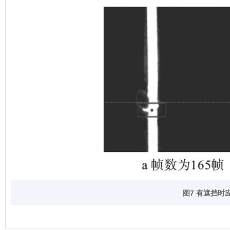
图7 有遮挡时