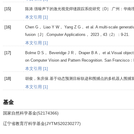
[15]
陈涛.强噪声下的激光视觉焊缝跟踪系统研究［D］.广州：华南
本文引用 [1]
[16]
Chen
G
，
Liao
Y W
，
Yang
Z G
， et al. A multi-scale generati
fusion［J］.
Computer Applications
，
2023
，
43
（2）：9-21.
本文引用 [1]
[17]
Bolme
D S
，
Beveridge
J R
，
Draper
B A
， et al.Visual objec
on Computer Vision and Pattern Recognition. San Francisc
本文引用 [1]
[18]
胡俊，朱庆保.基于动态预测目标轨迹和围捕点的多机器人围捕算
本文引用 [1]
基金
国家自然科学基金(52174366)
辽宁省教育厅科学基金(JYTMS20230277)