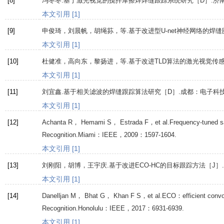
[8]
冯冬冬.基于激光视觉的搅拌摩擦焊焊缝跟踪系统研究［D］.济
本文引用 [1]
[9]
申俊琦，刘晨帆，胡绳荪，等.基于改进型U-net神经网络的焊缝
本文引用 [1]
[10]
杜健准，高向东，黎扬进，等.基于改进TLD算法的激光视觉传感
本文引用 [1]
[11]
刘宜鑫.基于相关滤波的焊缝跟踪算法研究［D］.成都：电子科
本文引用 [1]
[12]
Achanta
R
，
Hemami
S
，
Estrada
F
，et al.Frequency-tuned s
Recognition.Miami：IEEE，
2009
：1597-1604.
本文引用 [1]
[13]
刘刚阳，胡博，王宇庆.基于改进ECO-HC的目标跟踪方法［J］.
本文引用 [1]
[14]
Danelljan
M
，
Bhat
G
，
Khan
F S
，et al.ECO：efficient convo
Recognition.Honolulu：IEEE，
2017
：6931-6939.
本文引用 [1]