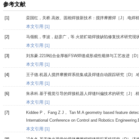
参考文献
[1]
栾国红，关桥.高效、固相焊接新技术：搅拌摩擦焊［J］.
电焊
本文引用 [1]
[2]
马领航，李波，赵彦广，等.火箭贮箱焊接缺陷修复技术研究现状
本文引用 [1]
[3]
刘东豪.2219铝合金厚板FSW焊缝成形成性规律与工艺改进［D
本文引用 [1]
[4]
王子德.机器人搅拌摩擦焊系统集成及焊缝自动跟踪研究［D］.
本文引用 [1]
[6]
朱承科.基于视觉引导的焊接机器人焊缝纠偏技术的研究［J］.
本文引用 [1]
[7]
Kiddee
P
，
Fang
Z J
，
Tan
M
.A geometry based feature dete
International Conference on Control and Robotics Engineer
本文引用 [1]