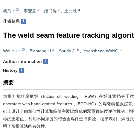
a
a
b
a
胡为
,
李变童
,
姬书得
,
王元胜
+
作者信息
The weld seam feature tracking algori
a
a
b
a
Wei HU
,
Biantong LI
,
Shude JI
,
Yuansheng WANG
+
Author information
+
History
摘要
为提升搅拌摩擦焊（friction stir welding， FSW）在焊缝遮挡
operators with hand-crafted features， ECO
础上设计了由相似性计算和峰值旁瓣比组成的双重置信度评估机制，增
标的重定位。利用不同厚度的铝合金焊件进行实验，结果表明，焊缝跟踪
明了所提算法的有效性。