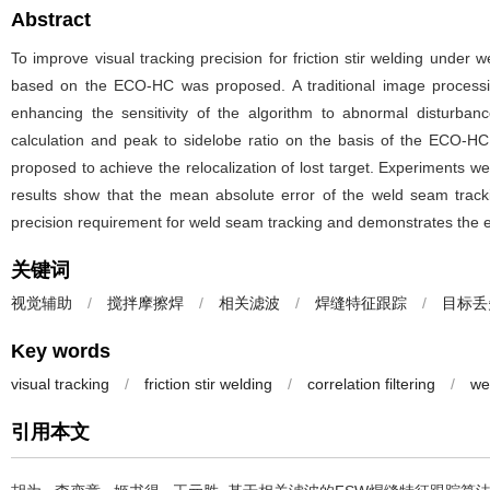
Abstract
To improve visual tracking precision for friction stir welding unde
based on the ECO-HC was proposed. A traditional image processi
enhancing the sensitivity of the algorithm to abnormal disturba
calculation and peak to sidelobe ratio on the basis of the ECO-HC 
proposed to achieve the relocalization of lost target. Experiments
results show that the mean absolute error of the weld seam tra
precision requirement for weld seam tracking and demonstrates the e
关键词
视觉辅助
/
搅拌摩擦焊
/
相关滤波
/
焊缝特征跟踪
/
目标丢
Key words
visual tracking
/
friction stir welding
/
correlation filtering
/
we
引用本文