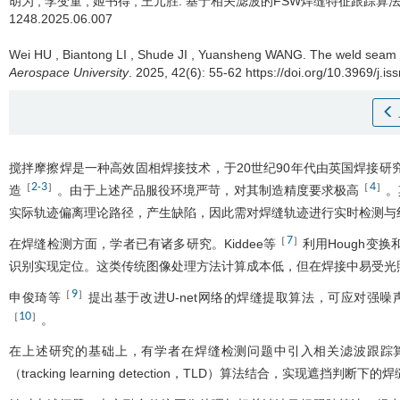
胡为
,
李变童
,
姬书得
,
王元胜
.
基于相关滤波的FSW焊缝特征跟踪算法
1248.2025.06.007
Wei HU
,
Biantong LI
,
Shude JI
,
Yuansheng WANG
.
The weld seam f
Aerospace University
. 2025, 42(6): 55-62 https://doi.org/10.3969/j.
搅拌摩擦焊是一种高效固相焊接技术，于20世纪90年代由英国焊接研
2
3
4
［
-
］
［
］
造
。由于上述产品服役环境严苛，对其制造精度要求极高
。
实际轨迹偏离理论路径，产生缺陷，因此需对焊缝轨迹进行实时检测与
7
［
］
在焊缝检测方面，学者已有诸多研究。Kiddee等
利用Hough变
识别实现定位。这类传统图像处理方法计算成本低，但在焊接中易受光
9
［
］
申俊琦等
提出基于改进U-net网络的焊缝提取算法，可应对强
10
［
］
。
在上述研究的基础上，有学者在焊缝检测问题中引入相关滤波跟踪
（tracking learning detection，TLD）算法结合，