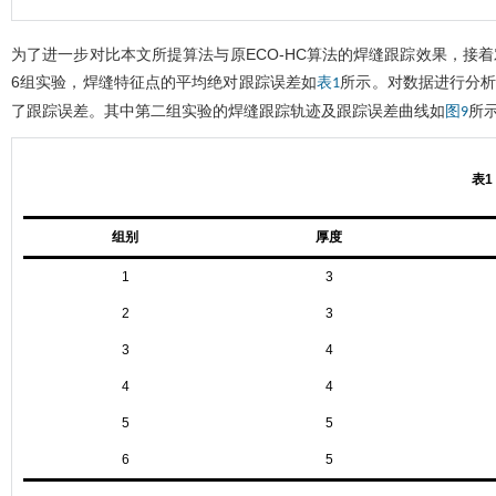
为了进一步对比本文所提算法与原ECO-HC算法的焊缝跟踪效果，接着
6组实验，焊缝特征点的平均绝对跟踪误差如
所示。对数据进行分析
表1
了跟踪误差。其中第二组实验的焊缝跟踪轨迹及跟踪误差曲线如
所
图9
表1
组别
厚度
1
3
2
3
3
4
4
4
5
5
6
5