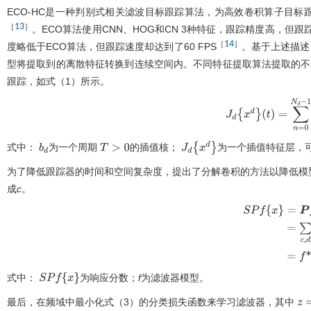
ECO-HC是一种判别式相关滤波目标跟踪算法，为高效卷积算子目标跟踪（efficien
13
［
］
。ECO算法使用CNN、HOG和CN 3种特征，跟踪精度高，但跟
14
［
］
度略低于ECO算法，但跟踪速度却达到了60 FPS
。基于上述描述
型将提取到的离散特征转换到连续空间内。不同特征提取算法提取的不
跟踪，如
式（1）
所示。
J
d
x
d
t
=
∑
n
=
0
N
d
-
1
x
d
式中：
为一个周期
的插值核；
为一个插值特征层，
b
d
T
>
0
J
d
x
d
为了降低跟踪器的时间和空间复杂度，提出了分解卷积的方法以降低模
成
c
。
S
P
f
x
=
P
f
*
J
x
式中：
为响应分数；
f
为滤波器模型。
S
P
f
x
最后，在频域中最小化
式（3）
的分类损失函数来学习滤波器，其中
z
=