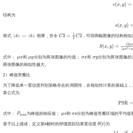
c
(
x
,
y
)
=
2
σ
x
结构为
s
(
x
,
y
)
=
σ
x
将式（
4
）—（
6
）相乘，并令
，可得两幅图像的结构相似
C
3
=
1
2
C
2
S
(
x
,
y
)
=
(
2
μ
x
·
μ
(
μ
x
2
+
μ
y
2
+
C
1
式中：
和
分别为两张图像的均值；
和
分别为两张图像的
μ
x
μ
y
σ
x
σ
y
两张图像的相似性越大。
2）峰值旁瓣比
为了降低单一置信度判别策略存在的局限性，在相似性计算的基础上，又使用了基于
算公式为
P
S
R
μ
式中：
为峰值的响应值；
和
分别为峰值旁瓣区域的平均值和
P
m
a
x
μ
s
σ
s
基于以上描述，定义第
k
帧时的焊缝跟踪结果置信度
为
θ
(
t
)