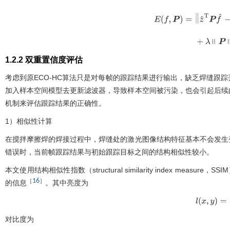
E
(
f
,
P
)
y
^
L
2
2
+
∑
c
=
1
C
ω
^
*
f
^
c
1.2.2 双重置信度评估
考虑到原ECO-HC算法只是对每帧的跟踪结果进行输出，缺乏焊缝跟
加入样本空间模型去更新滤波器，导致样本空间被污染，也会引起后续
机制来评估跟踪结果的正确性。
1）相似性计算
在搅拌摩擦焊的焊接过程中，焊缝处的激光图像结构特征基本不会发生
错误时，当前帧跟踪结果与初始跟踪目标之间的结构相似性较小。
本文使用结构相似性指数（structural similarity index measure
16
［
］
的信息
。其中亮度为
l
(
x
,
y
)
=
2
μ
x
·
对比度为