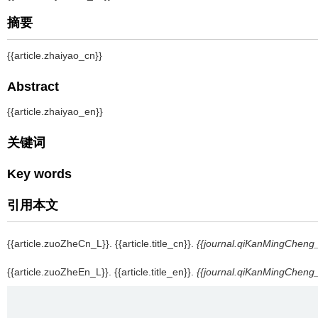
摘要
{{article.zhaiyao_cn}}
Abstract
{{article.zhaiyao_en}}
关键词
Key words
引用本文
{{article.zuoZheCn_L}}.
{{article.title_cn}}.
{{journal.qiKanMingCheng
{{article.zuoZheEn_L}}.
{{article.title_en}}.
{{journal.qiKanMingCheng