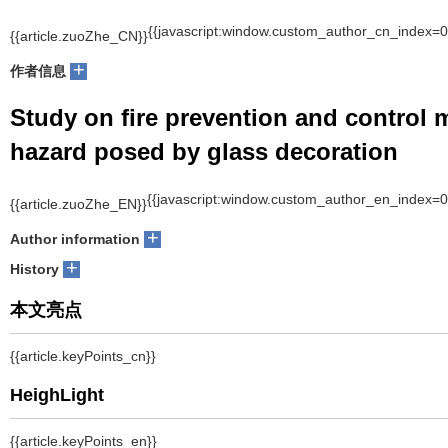
{{javascript:window.custom_author_cn_index=0
{{article.zuoZhe_CN}}
+
作者信息
Study on fire prevention and control 
hazard posed by glass decoration
{{javascript:window.custom_author_en_index=0
{{article.zuoZhe_EN}}
+
Author information
+
History
本文亮点
{{article.keyPoints_cn}}
HeighLight
{{article.keyPoints_en}}