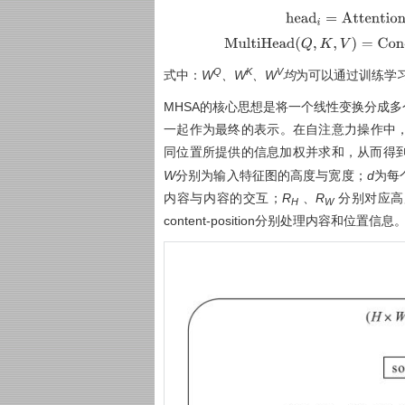
h
e
a
d
i
=
A
t
t
e
n
t
i
o
n
Q
W
i
M
u
l
t
i
H
e
a
d
Q
,
K
,
V
=
C
o
n
c
a
t
h
e
a
d
1
,
Q
K
V
式中：
W
、W
、W
均
为可以通过训练学
MHSA的核心思想是将一个线性变换分成
一起作为最终的表示。在自注意力操作中
同位置所提供的信息加权并求和，从而得到
W
分别为输入特征图的高度与宽度；
d
为每
内容与内容的交互；
R
、
R
分别对应高度
H
W
content-position分别处理内容和位置信息