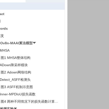
act
词
ords
本文
LOv8n-MAAI算法模型
 MHSA
图1 MHSA整体结构
2 ADown降采样模块
图2 Adown网络结构
3 Detect_ASFF检测头
图3 ASFF机制示意图
4 Inner-MPDIoU损失函数
图4 两种不同情况下的损失函数计算结
灾检测实验