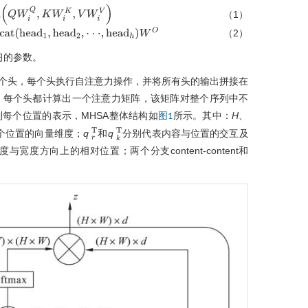
（1）
Q
,
K
W
i
K
,
V
W
i
V
（2）
h
e
a
d
2
,
·
·
·
,
h
e
a
d
h
W
O
习的参数。
多个头，每个头执行自注意力操作，并将所有头的输出拼接在
，每个头都计算出一个注意力矩阵，该矩阵对整个序列中不
每个位置的表示，MHSA整体结构如
所示。其中：
H
、
图1
个位置的向量维度；
q
和
q
分别代表内容与位置的交互及
r
T
k
T
与宽度方向上的相对位置；两个分支content-content和
。