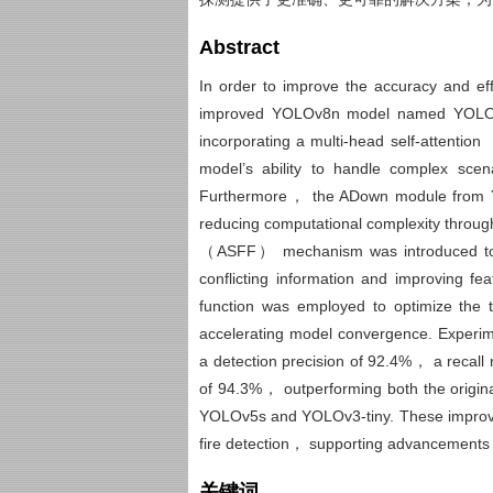
Abstract
In order to improve the accuracy and ef
improved YOLOv8n model named YOLOv8n
incorporating a multi-head self-atten
model’s ability to handle complex sc
Furthermore， the ADown module from Y
reducing computational complexity through 
（ASFF） mechanism was introduced to f
conflicting information and improving f
function was employed to optimize the
accelerating model convergence. Experi
a detection precision of 92.4%， a reca
of 94.3%， outperforming both the origin
YOLOv5s and YOLOv3-tiny. These improvem
fire detection， supporting advancements i
关键词