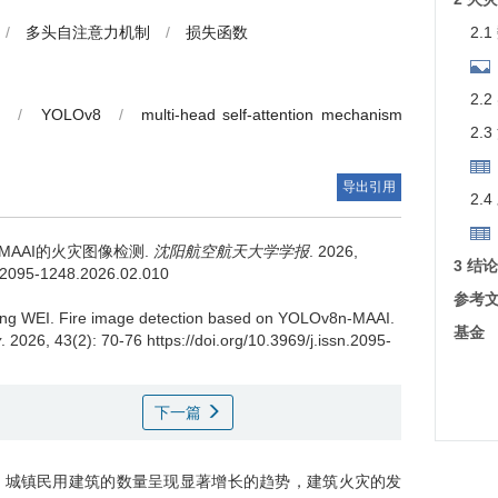
/
多头自注意力机制
/
损失函数
2.
2.
n
/
YOLOv8
/
multi-head self-attention mechanism
2.
导出引用
2.
-MAAI的火灾图像检测.
沈阳航空航天大学学报
. 2026,
3 结论
sn.2095-1248.2026.02.010
参考
ng WEI
.
Fire image detection based on YOLOv8n-MAAI.
基金
y
. 2026, 43(2): 70-76 https://doi.org/10.3969/j.issn.2095-
下一篇
，城镇民用建筑的数量呈现显著增长的趋势，建筑火灾的发