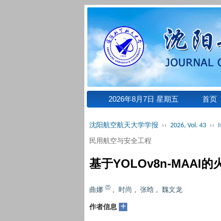
2026年8月7日 星期五
首页
沈阳航空航天大学学报
››
2026, Vol. 43
››
I
民用航空与安全工程
基于YOLOv8n-MAAI
曲娜
,
时尚
,
张晗
,
魏文龙
+
作者信息