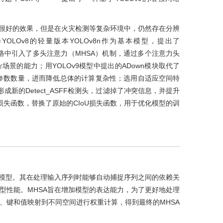
得了很好的效果，但是在火灾检测等复杂环境中，仍然存在分辨
LOv8的轻量版本YOLOv8n作为基本模型，提出了
主干网络中引入了多头注意力（MHSA）机制，通过多个注意力头
景的能力；用YOLOv9模型中提出的ADown模块取代了
的参数数量，进而降低总体的计算复杂性；选用自适应空间特
成新的Detect_ASFF检测头，过滤掉了冲突信息，并提升
oU损失函数，替换了原始的CIoU损失函数，用于优化模型的训
习模型。其在处理输入序列时能够自动捕捉序列之间的依赖关
型性能。MHSA旨在增加模型的表达能力，为了更好地处理
、键和值映射到不同空间进行权重计算，得到最终的MHSA