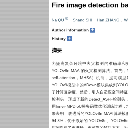
Fire image detection 
Na QU
,
Shang SHI
,
Han ZHANG
,
W
+
Author information
+
History
摘要
为提高复杂环境中火灾检测的准确率和效
YOLOv8n-MAAI的火灾检测算法。首先，
self-attention，MHSA）机
YOLOv9模型中的ADown模块集成到Y
了计算复杂度。然后，引入自适应空间特征融合（adapt
检测头，形成了新的Detect_ASFF
用Inner-MPDIoU损失函数优化训练
果表明，改进后的YOLOv8n-MAAI算法
94.3%，优于原始的 YOLOv8n、YOLOv
探测提供了更准确、更可靠的解决方案，为