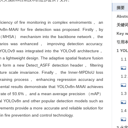
摘要
Abstr
ficiency of fire monitoring in complex enviroments， an
关键
-MAAI for fire detection was proposed. Firstly，by
Key w
tion （MHSA） mechanism into the backbone network， the
引用
enarios was enhanced， improving detection accuracy.
1 YO
OLOv9 was integrated into the YOLOv8 architecture，
a lightweight design. The adaptive spatial feature fusion
1.1
orm a new Detect_ASFF detection header， filtering
eature scale invariance. Finally， the Inner-MPDIoU loss
1.
 training process， enhancing regression accuracy and
mental results demonstrate that YOLOv8n-MAAI achieves
1.
ll rate of 93.6%， and a mean average precision （mAP）
al YOLOv8n and other popular detection models such as
ents provide a more accurate and reliable solution for
1.
n fire prevention and control technology.
果
2 火