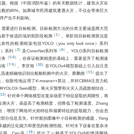
问题。根据《中国消防年鉴》的有关数据统计，建筑火灾在
数的80%。如果城市民用建筑遭遇火灾，不仅会带来巨大
序产生不利影响。
，需要进行目标检测。目标检测方法的分类主要涵盖两大范
1
［
］
为基于候选区域的双阶段检测
。单阶段目标检测算法是
测框架包括YOLO（you only look once）系列
3
4
［
］
［
］
tor）系列
及ConerNet系列等
。YOLO系列目标检测
5
6
［
-
］
任务
，在保证检测精度的基础上，显著提升了检测速
7
9
10
［
-
］
［
］
领域
。李庆旭
在YOLOv4模型基础上引入自注意
11
［
］
可以迅速精确地识别出船舶机舱中的火灾。蔡鹏德
提出了
，创新性地运用了K-means++算法，并对CBMA注意力机
种YOLOX-Swin模型，将火灾预警和火灾人员疏散相结合，
13
］
针对单个网络模型在复杂场景下特征提取的局限性，将
型并联协同检测火灾，虽提高了检测精度，但降低了检测速度。Zhang
结合，增强了网络对火焰特征和烟雾特征的提取能力，但会忽
部分信息丢失。针对航拍图像中小目标检测的难题，Yang
展现出卓越的泛化能力和更优的检测性能。针对水下设备在复杂水
16
［
］
题，Cen等
提出了一种基于YOLOv9的增强网络