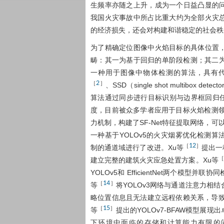
生频率亦随之上升，成为一个日益凸显的
我国火灾事故中所占比重大约为全部火灾总
的经济损失，还会对构建和谐稳定的社会秩
为了精确定位图像中火焰目标的具体位置
畴：其一为基于回归的单阶段检测；其二
一种用于图像中物体检测的算法，具有代表性的检
2
［
］
、SSD（single shot multibox detec
算法通过同步进行目标识别与边界框回归
度，目前被众多学者应用于目标火焰检测
力机制，构建了SF-Net特征提取网络，
一种基于YOLOv5的火灾烟雾优化检测算法
12
［
］
制的通道域进行了改进。Xu等
提出一
［
建立完整的建筑火灾应急处置方案。Xu等
YOLOv5和 EfficientNet两个模
14
［
］
等
将YOLOv3网络与通道注意力相
略位置信息且无法建立远程依赖关系，导致
15
［
］
等
提出的YOLOv7-BFAW模型
下环境中面临的存储和计算能力有限的问